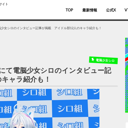
スサイト
TOP
最新情報
公式X
V
バ
V
て電脳少女シロのインタビュー記事が掲載 アイドル部12人のキャラ紹介も！
電脳少女シロ
ミ通にて電脳少女シロのインタビュー記
のキャラ紹介も！