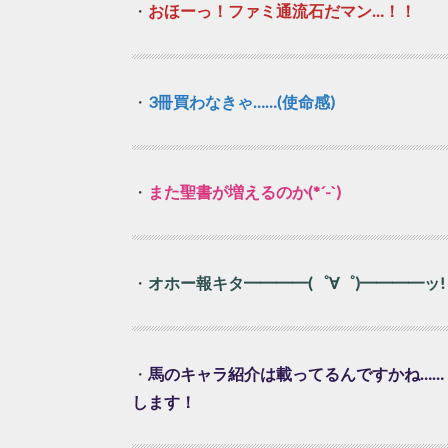
・
おほーっ！ファミ通流石だマン…！！
・
3冊買わなきゃ……(使命感)
・
また聖書が増えるのか(*´-`)
・
オホー報キタ━━━━(゜∀゜)━━━━ッ
・
馬のキャラ紹介は載ってるんですかね……
します！