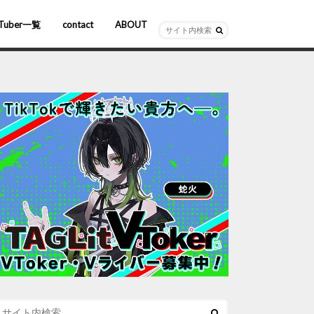
Tuber一覧
contact
ABOUT
ーチャルYouTuber
R/AR
ホロライブ
にじさんじ
ななしいんく
ぶいすぽっ！