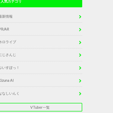
人気カテゴリ
最新情報
VR/AR
ホロライブ
にじさんじ
ぶいすぽっ！
Kizuna AI
ななしいんく
VTuber一覧