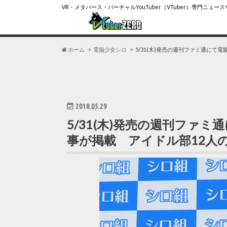
VR・メタバース・バーチャルYouTuber（VTuber）専門ニュー
ホーム
電脳少女シロ
5/31(木)発売の週刊ファミ通に
2018.05.29
5/31(木)発売の週刊ファ
事が掲載 アイドル部12人