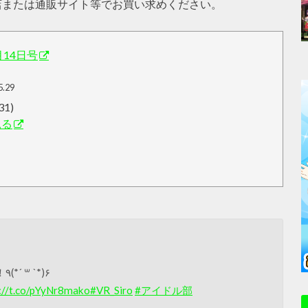
書店または通販サイト等でお買い求めください。
月14日号
5.29
31)
見る
インタビューまたまた載っちゃいますっ！٩(*´ ꒳ `*)۶
://t.co/pYyNr8mako
#VR_Siro
#アイドル部