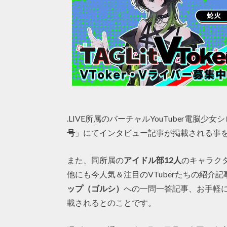
.LIVE所属のバーチャルYouTuber電脳少女
号
」にてインタビュー記事が掲載される事
また、同所属の
アイドル部12人
のキャラク
他にも今人気＆注目のVTuberたちの紹介記
ップ（ゴルシ）
への一問一答記事、お手軽にバ
載されるとのことです。