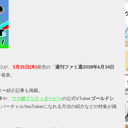
シロが、
5月31日(木)
発売の「
週刊ファミ通2018年6月14日
を発表。
ター紹介記事も掲載。
事や、
ウマ娘プリティダービー
の公式VTuber
ゴールドシ
ーチャルYouTuberになれる方法の紹介などの特集が掲