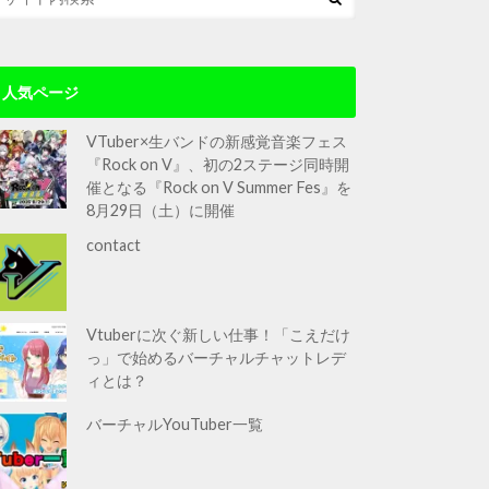
人気ページ
VTuber×生バンドの新感覚音楽フェス
『Rock on V』、初の2ステージ同時開
催となる『Rock on V Summer Fes』を
8月29日（土）に開催
contact
Vtuberに次ぐ新しい仕事！「こえだけ
っ」で始めるバーチャルチャットレデ
ィとは？
バーチャルYouTuber一覧