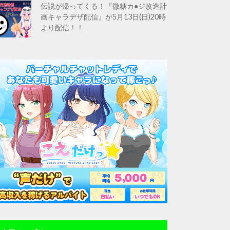
伝説が帰ってくる！『微糖カ●ジ改造計
画キャラデザ配信』が5月13日(日)20時
より配信！！