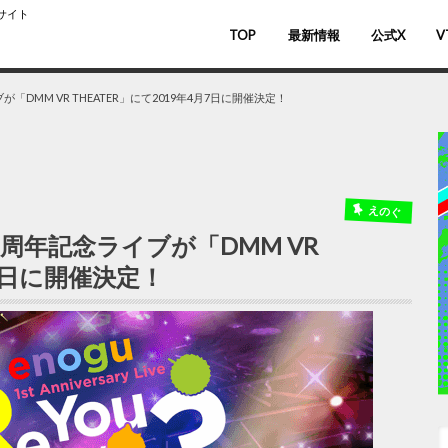
スサイト
TOP
最新情報
公式X
V
バ
V
DMM VR THEATER」にて2019年4月7日に開催決定！
えのぐ
周年記念ライブが「DMM VR
月7日に開催決定！