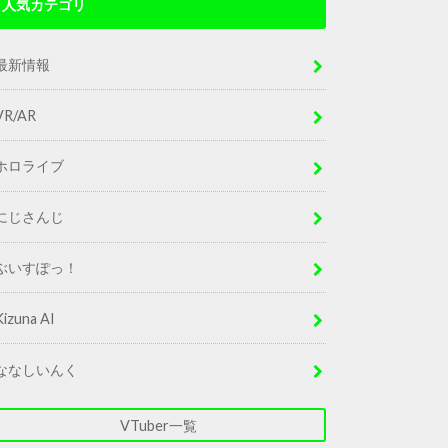
人気カテゴリ
最新情報
VR/AR
ホロライブ
にじさんじ
ぶいすぽっ！
Kizuna AI
ななしいんく
VTuber一覧