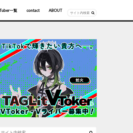
Tuber一覧
contact
ABOUT
ーチャルYouTuber
R/AR
ホロライブ
にじさんじ
ななしいんく
ぶいすぽっ！