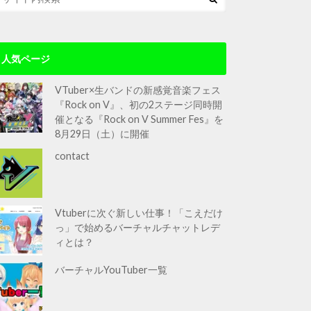
人気ページ
VTuber×生バンドの新感覚音楽フェス
『Rock on V』、初の2ステージ同時開
催となる『Rock on V Summer Fes』を
8月29日（土）に開催
contact
Vtuberに次ぐ新しい仕事！「こえだけ
っ」で始めるバーチャルチャットレデ
ィとは？
バーチャルYouTuber一覧