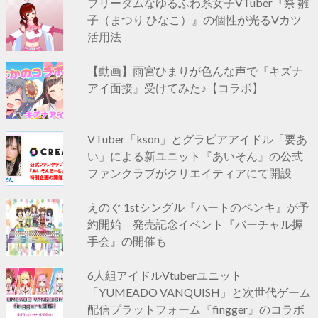
フリーダムなゆるふわ系女子VTuber『祭 雛
子（まつり ひなこ）』の個性が光るVカツ
活用法
【動画】雨宮ひまりが色んな声で『キズナ
アイ面接』受けてみた♪【コラボ】
VTuber「kson」とグラビアアイドル「要あ
い」による新ユニット『あいそん』の公式
ファンクラブがクリエイティアにて開設
えのぐ 1stシングル『ハートのペンキ』が予
約開始 発売記念イベント『バーチャル握
手会』の開催も
6人組アイドルVtuberユニット
「YUMEADO VANQUISH」と次世代ゲーム
配信プラットフォーム『fingger』のコラボ