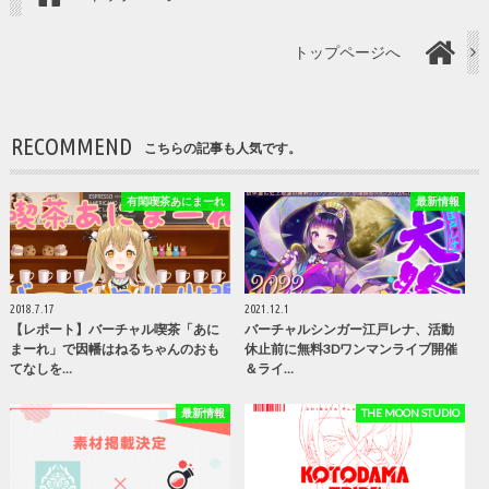
トップページへ
RECOMMEND
こちらの記事も人気です。
有閑喫茶あにまーれ
最新情報
2018.7.17
2021.12.1
【レポート】バーチャル喫茶「あに
バーチャルシンガー江戸レナ、活動
まーれ」で因幡はねるちゃんのおも
休止前に無料3Dワンマンライブ開催
てなしを…
＆ライ…
最新情報
THE MOON STUDIO