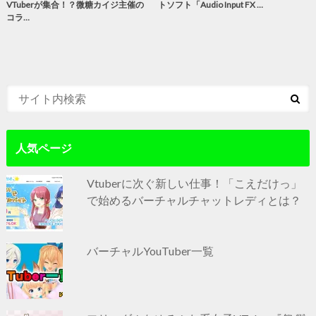
VTuberが集合！？微糖カイジ主催の
トソフト「Audio Input FX …
コラ…
人気ページ
Vtuberに次ぐ新しい仕事！「こえだけっ」
で始めるバーチャルチャットレディとは？
バーチャルYouTuber一覧