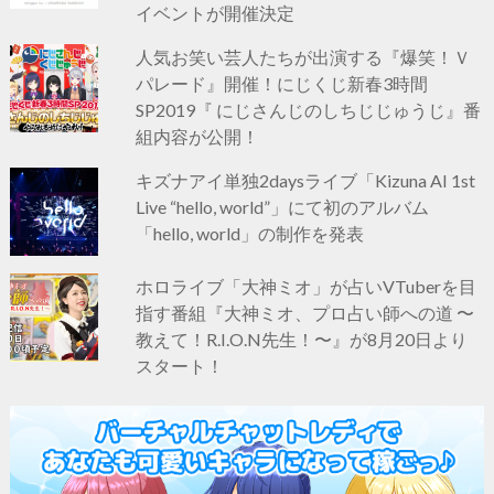
イベントが開催決定
人気お笑い芸人たちが出演する『爆笑！Ｖ
パレード』開催！にじくじ新春3時間
SP2019『 にじさんじのしちじじゅうじ』番
組内容が公開！
キズナアイ単独2daysライブ「Kizuna AI 1st
Live “hello, world”」にて初のアルバム
「hello, world」の制作を発表
ホロライブ「大神ミオ」が占いVTuberを目
指す番組『大神ミオ、プロ占い師への道 〜
教えて！R.I.O.N先生！〜』が8月20日より
スタート！