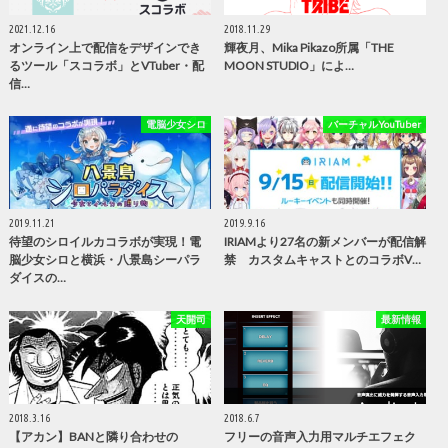
2021.12.16
2018.11.29
オンライン上で配信をデザインでき
輝夜月、Mika Pikazo所属「THE
るツール「スコラボ」とVTuber・配
MOON STUDIO」によ…
信…
電脳少女シロ
バーチャルYouTuber
2019.11.21
2019.9.16
待望のシロイルカコラボが実現！電
IRIAMより27名の新メンバーが配信解
脳少女シロと横浜・八景島シーパラ
禁 カスタムキャストとのコラボV…
ダイスの…
天開司
最新情報
2018.3.16
2018.6.7
【アカン】BANと隣り合わせの
フリーの音声入力用マルチエフェク