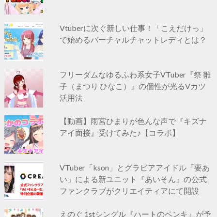
Vtuberに次ぐ新しい仕事！「こえだけっ」
で始めるバーチャルチャットレディとは？
フリーダムなゆるふわ系女子VTuber『祭 雛
子（まつり ひなこ）』の個性が光るVカツ
活用法
【動画】雨宮ひまりが色んな声で『キズナ
アイ面接』受けてみた♪【コラボ】
VTuber「kson」とグラビアアイドル「要あ
い」による新ユニット『あいそん』の公式
ファンクラブがクリエイティアにて開設
えのぐ 1stシングル『ハートのペンキ』が予