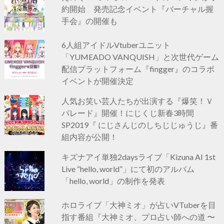
約開始 発売記念イベント『バーチャル握
手会』の開催も
6人組アイドルVtuberユニット
「YUMEADO VANQUISH」と次世代ゲーム
配信プラットフォーム『fingger』のコラボ
イベントが開催決定
人気お笑い芸人たちが出演する『爆笑！Ｖ
パレード』開催！にじくじ新春3時間
SP2019『 にじさんじのしちじじゅうじ』番
組内容が公開！
キズナアイ単独2daysライブ「Kizuna AI 1st
Live “hello, world”」にて初のアルバム
「hello, world」の制作を発表
ホロライブ「大神ミオ」が占いVTuberを目
指す番組『大神ミオ、プロ占い師への道 〜