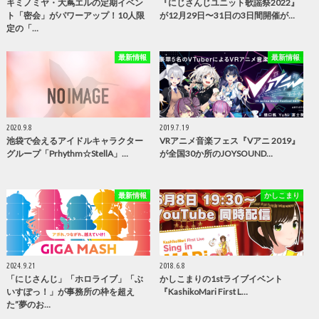
キミノミヤ・大蔦エルの定期イベン
『にじさんじユニット歌謡祭2022』
ト「密会」がパワーアップ！10人限
が12月29日〜31日の3日間開催が…
定の「…
最新情報
最新情報
2020.9.8
2019.7.19
池袋で会えるアイドルキャラクター
VRアニメ音楽フェス『Vアニ 2019』
グループ「Prhythm☆StellA」…
が全国30か所のJOYSOUND…
最新情報
かしこまり
2024.9.21
2018.6.8
「にじさんじ」「ホロライブ」「ぶ
かしこまりの1stライブイベント
いすぽっ！」が事務所の枠を超え
『KashikoMari First L…
た”夢のお…