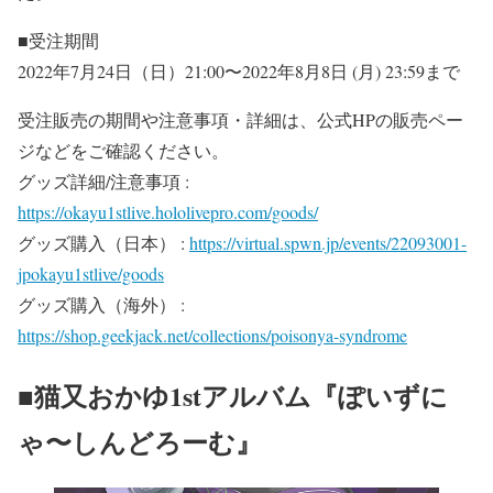
■受注期間
2022年7月24日（日）21:00〜2022年8月8日 (月) 23:59まで
受注販売の期間や注意事項・詳細は、公式HPの販売ペー
ジなどをご確認ください。
グッズ詳細/注意事項 :
https://okayu1stlive.hololivepro.com/goods/
グッズ購入（日本） :
https://virtual.spwn.jp/events/22093001-
jpokayu1stlive/goods
グッズ購入（海外） :
https://shop.geekjack.net/collections/poisonya-syndrome
■猫又おかゆ1stアルバム『ぽいずに
ゃ〜しんどろーむ』