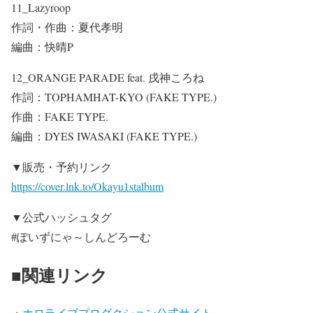
11_Lazyroop
作詞・作曲：夏代孝明
編曲：快晴P
12_ORANGE PARADE feat. 戌神ころね
作詞：TOPHAMHAT-KYO (FAKE TYPE.)
作曲：FAKE TYPE.
編曲：DYES IWASAKI (FAKE TYPE.)
▼販売・予約リンク
https://cover.lnk.to/Okayu1stalbum
▼公式ハッシュタグ
#ぽいずにゃ～しんどろーむ
■関連リンク
・
ホロライブプロダクション公式サイト