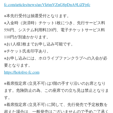
fc.com/articles/news/arcVk6mVZnG8pDnA9LtZFpfc
※本先行受付は抽選受付となります。
※入金時（決済時）チケット1枚につき、先行サービス料
550円、システム利用料220円、電子チケットサービス料
110円が別途かかります。
※お1人様2枚までお申し込み可能です。
※チケット氏名印字あり。
※お申し込みには、ホロライブファンクラブへの入会が必
要となります。
https://hololive-fc.com
※着席指定席 (立見不可) は3階の手すり沿いのお席となり
ます。危険防止の為、この座席での立ち見は禁止となりま
す。
※着席指定席 (立見不可) に関して、先行発売で予定枚数を
超えた場合は、一般発売はございませんので予めご了承く