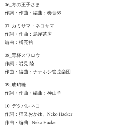
06_毒の王子さま
作詞・作曲・編曲：奏音69
07_カミサマ・ネコサマ
作詞・作曲：烏屋茶房
編曲：橘亮祐
08_毒杯スワロウ
作詞：岩見 陸
作曲・編曲：ナナホシ管弦楽団
09_琥珀糖
作詞・作曲・編曲：神山羊
10_デタバレネコ
作詞：猫又おかゆ、Neko Hacker
作曲・編曲 : Neko Hacker