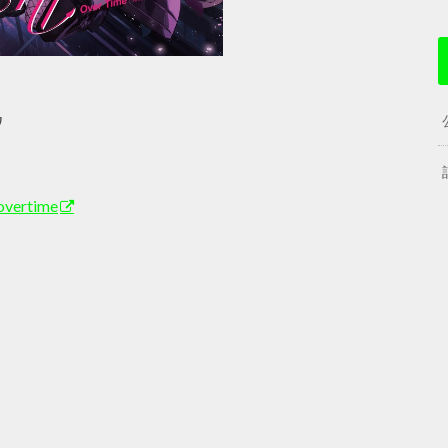
ワ
）
povertime