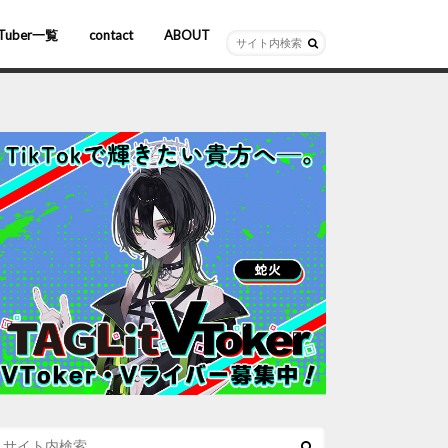
Tuber一覧
contact
ABOUT
ーチャルYouTuber
R/AR
ホロライブ
にじさんじ
ななしいんく
ぶいすぽっ！