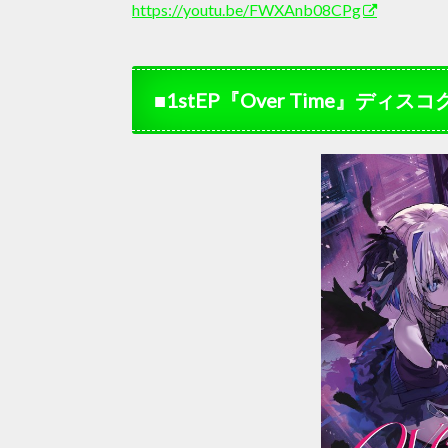
https://youtu.be/FWXAnb08CPg
■1stEP『Over Time』ディス