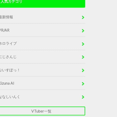
人気カテゴリ
最新情報
VR/AR
ホロライブ
にじさんじ
ぶいすぽっ！
Kizuna AI
ななしいんく
VTuber一覧