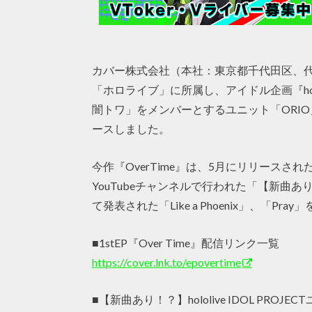
カバー株式会社（本社：東京都千代田区、代
「ホロライブ」に所属し、アイドル企画『holol
闇トワ」をメンバーとするユニット「ORIO」の1
ースしました。
今作『OverTime』は、5月にリリースされた
YouTubeチャンネルで行われた「【新曲あり！？】
て発表された「Like a Phoenix」、「P
■1stEP『Over Time』配信リンク一覧
https://cover.lnk.to/epovertime
■【新曲あり！？】hololive IDOL PROJE