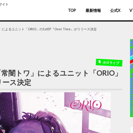
スサイト
TOP
最新情報
公式X
V
バ
V
るユニット「ORIO」の1stEP『Over Time』がリリース決定
ホロライブ
常闇トワ」によるユニット「ORIO」
リリース決定