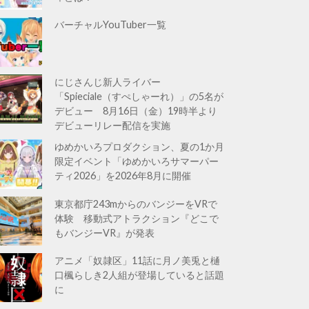
バーチャルYouTuber一覧
にじさんじ新人ライバー
「Spieciale（すぺしゃーれ）」の5名が
デビュー 8月16日（金）19時半より
デビューリレー配信を実施
ゆめかいろプロダクション、夏の1か月
限定イベント「ゆめかいろサマーパー
ティ2026」を2026年8月に開催
東京都庁243mからのバンジーをVRで
体験 移動式アトラクション『どこで
もバンジーVR』が発表
アニメ「奴隷区」11話に月ノ美兎と樋
口楓らしき2人組が登場していると話題
に