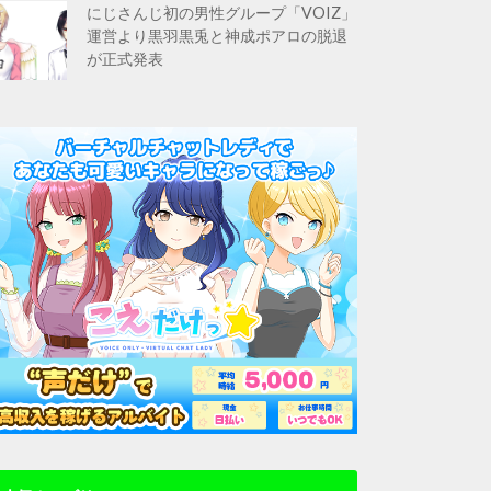
にじさんじ初の男性グループ「VOIZ」
運営より黒羽黒兎と神成ポアロの脱退
が正式発表