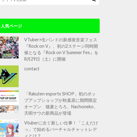
人気ページ
VTuber×生バンドの新感覚音楽フェス
『Rock on V』、初の2ステージ同時開
催となる『Rock on V Summer Fes』を
8月29日（土）に開催
contact
「Rakuten esports SHOP」初のポッ
プアップショップが秋葉原に期間限定
オープン 猫麦とろろ、Nachoneko、
天唄サウの新商品が登場
Vtuberに次ぐ新しい仕事！「こえだけ
っ」で始めるバーチャルチャットレデ
ィとは？