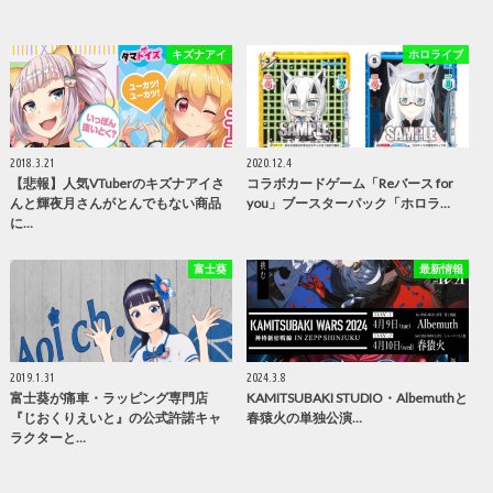
キズナアイ
ホロライブ
2018.3.21
2020.12.4
【悲報】人気VTuberのキズナアイさ
コラボカードゲーム「Reバース for
んと輝夜月さんがとんでもない商品
you」ブースターパック「ホロラ…
に…
富士葵
最新情報
2019.1.31
2024.3.8
富士葵が痛車・ラッピング専門店
KAMITSUBAKI STUDIO・Albemuthと
『じおくりえいと』の公式許諾キャ
春猿火の単独公演…
ラクターと…