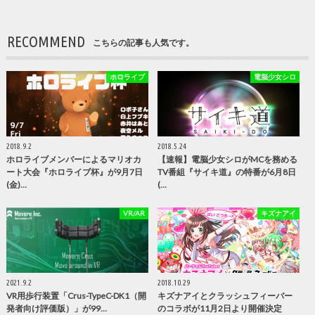
RECOMMEND
こちらの記事も人気です。
ホロライブ
電脳少女シロ
2018.9.2
2018.5.24
ホロライブメンバーによるマリオカ
【速報】電脳少女シロがMCを務める
ート大会『ホロライブ杯』が9月7日
TV番組『サイキ道』の特番が6月8日
(金)…
(…
VR/AR
キズナアイ
2021.9.2
2018.10.29
VR用歩行装置「Crus-TypeC-DK1（開
キズナアイとクラッシュフィーバー
発者向け評価版）」が99…
のコラボが11月2日より開催決定