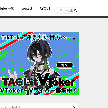
Tuber一覧
contact
ABOUT
ーチャルYouTuber
R/AR
ホロライブ
にじさんじ
ななしいんく
ぶいすぽっ！