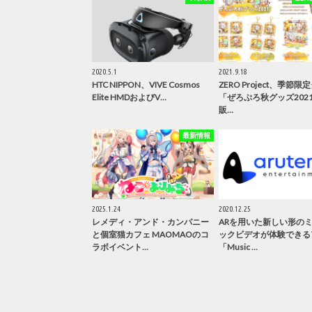
2020.5.1
2021.9.18
HTC NIPPON、VIVE Cosmos
ZERO Project、季節
Elite HMDおよびV…
「ぜろぷろ秋グッズ202
販…
最新情報
2025.1.24
2020.12.25
レメディ・アンド・カンパニー
ARを用いた新しい形の
と個室猫カフェ MAOMAOのコ
ックビデオが体験できる
ラボイベント…
「Music …