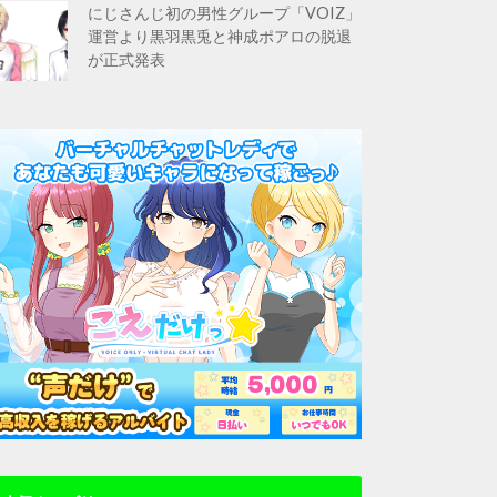
にじさんじ初の男性グループ「VOIZ」
運営より黒羽黒兎と神成ポアロの脱退
が正式発表