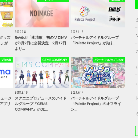
2020.2.8
2026.1.13
限定グッズ
ReVdol!「李清歌」初のソロMV
バーチャルアイドルグループ
1」が
が3月2日に公開決定 2月17日
「Palette Project」がjig.j…
より…
VR/AR
GEMS COMPANY
バーチャルYouTuber
2018.8.19
2023.6.14
ミュージ
スクエニプロデュースのアイド
バーチャルアイドルグループ
アプリ
ルグループ『GEMS
「Palette Project」のオフライ
COMPANY』がDE…
ン…