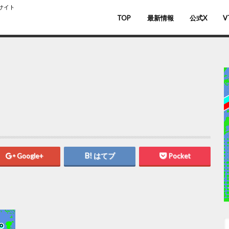
スサイト
TOP
最新情報
公式X
V
バ
V
Google+
はてブ
Pocket