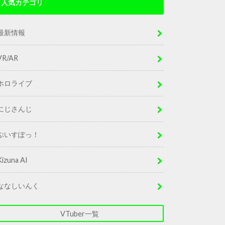
人気カテゴリ
最新情報
VR/AR
ホロライブ
にじさんじ
ぶいすぽっ！
Kizuna AI
ななしいんく
VTuber一覧