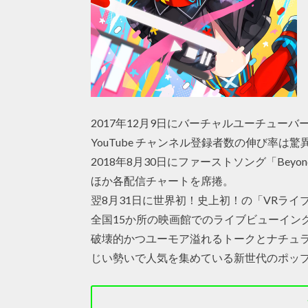
2017年12月9日にバーチャルユーチュー
YouTube チャンネル登録者数の伸び率は
2018年8月30日にファーストソング「Beyon
ほか各配信チャートを席捲。
翌8月31日に世界初！史上初！の「VRライブ
全国15か所の映画館でのライブビューイング
破壊的かつユーモア溢れるトークとナチュ
じい勢いで人気を集めている新世代のポッ