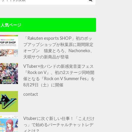
人気ページ
「Rakuten esports SHOP」初のポッ
プアップショップが秋葉原に期間限定
オープン 猫麦とろろ、Nachoneko、
天唄サウの新商品が登場
VTuber×生バンドの新感覚音楽フェス
『Rock on V』、初の2ステージ同時開
催となる『Rock on V Summer Fes』を
8月29日（土）に開催
contact
Vtuberに次ぐ新しい仕事！「こえだけ
っ」で始めるバーチャルチャットレデ
ィとは？