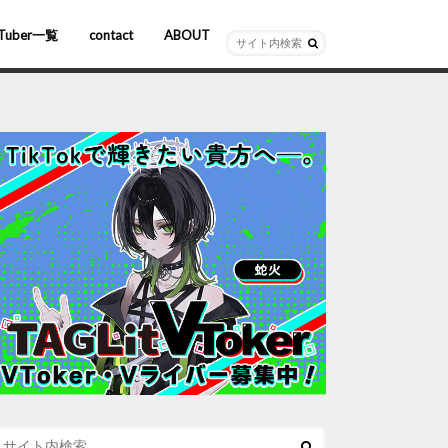
Tuber一覧
contact
ABOUT
ーチャルYouTuber
R/AR
ホロライブ
にじさんじ
ななしいんく
ぶいすぽっ！