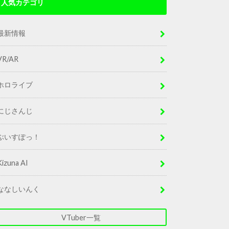
人気カテゴリ
最新情報
VR/AR
ホロライブ
にじさんじ
ぶいすぽっ！
Kizuna AI
ななしいんく
VTuber一覧