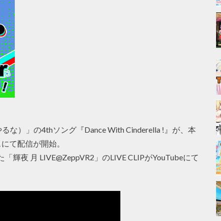
thソング『Dance With Cinderella !』が、本
ビスにて配信が開始。
月 LIVE@ZeppVR2」のLIVE CLIPがYouTubeにて