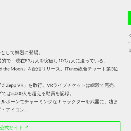
バーとして鮮烈に登場。
驚異的で、現在83万人を突破し100万人に迫っている。
d the Moon」を配信リリース。iTunes総合チャート第3位
＠Zepp VR」を敢行。VRライブチケットは瞬殺で完売、
では5,000人を超える動員を記録。
ラルボーンでチャーミングなキャラクターを武器に、凄ま
プ・アイコン。
公式サイト