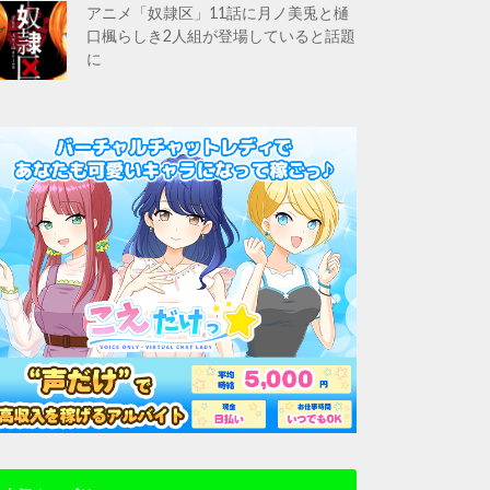
アニメ「奴隷区」11話に月ノ美兎と樋
口楓らしき2人組が登場していると話題
に