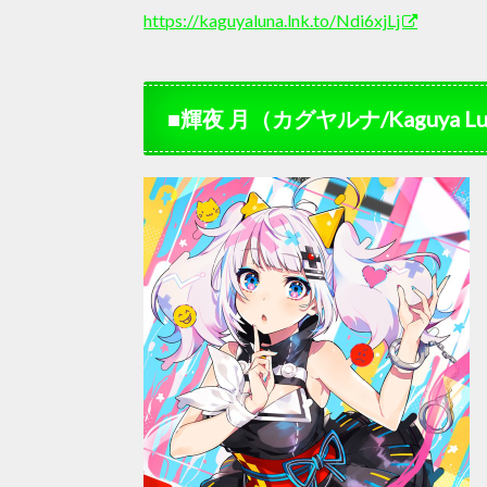
https://kaguyaluna.lnk.to/Ndi6xjLj
■輝夜 月（カグヤルナ/Kaguya Lu