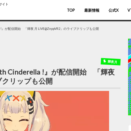
スサイト
TOP
最新情報
公式X
V
バ
V
ella !』が配信開始 「輝夜 月 LIVE@ZeppVR2」のライブクリップも公開
輝夜月
h Cinderella !』が配信開始 「輝夜
ライブクリップも公開