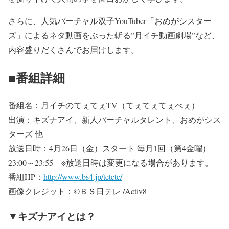
さらに、人気バーチャル双子YouTuber「おめがシスター
ズ」によるネタ動画をぶった斬る”月イチ動画劇場”など、
内容盛りだくさんでお届けします。
■番組詳細
番組名：月イチのてぇてぇTV（てぇてぇてぇべぇ）
出演：キズナアイ、新人バーチャルタレント、おめがシス
ターズ 他
放送日時：4月26日（金）スタート 毎月1回（第4金曜）
23:00～23:55 ※放送日時は変更になる場合があります。
番組HP：
http://www.bs4.jp/tetete/
画像クレジット：©ＢＳ日テレ /Activ8
▼キズナアイとは？