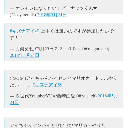
— オシャレになりたい！ピーナッツくん❤
(@osyarenuts)
2018年5月24日
#キズナアイ杯
上手くは無いのですが参加したいで
す！！
— 万楽えね♈5月25日２２：００～ (@maguraene)
2018年5月24日
(´⊙ω⊙`)アイちゃんパイセンとマリオカート……やり
たい……。
#キズナアイ杯
— 次世代YoutuberYUA/藤崎由愛 (@yua_ch)
2018年5月
24日
アイちゃんセンパイとぜひぜひマリカーやりた