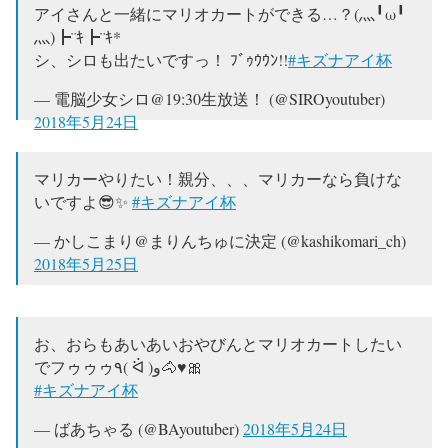
— Kizuna AI@6/30誕生日イベント! (@aichan_nel)
2018
アイさんと一緒にマリオカートができる…？(灬╹ω╹
年5月24日
灬)┣¨ｷ┣¨ｷ*
シ、シロも出たいですっ！ ﾌﾞｩｳｳﾝ!!
#キズナアイ杯
— 電脳少女シロ@19:30生放送！ (@SIROyoutuber)
2018年5月24日
マリカーやりたい！親分、、、マリカーなら負けな
いですよ😎✨
#キズナアイ杯
— かしこまり@まりんちゅに決定 (@kashikomari_ch)
2018年5月25日
お、おらもあいあいおやびんとマリオカートしたい
でフゥゥゥ٩( ᐛ )و🐴♥🎀
#キズナアイ杯
— ばあちゃる (@BAyoutuber)
2018年5月24日