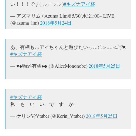
い！！！です( ⸝⸝⸝¯ ¯⸝⸝⸝ )
#キズナアイ杯
— アズマリム / Azuma Lim@5/30(水)21:00~ LIVE
(@azuma_lim)
2018年5月24日
あ、有栖も…アイちゃんと遊びたいっ…(´｡> ﹏ <｡`)💓
#キズナアイ杯
— ♥️♠️物述有栖♦️♣️ (@AliceMononobe)
2018年5月25日
#キズナアイ杯
私 も い い で す か
— ケリン🚀Vtuber (@Kerin_Vtuber)
2018年5月25日