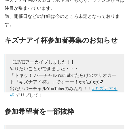
注目が集まっています。
尚、開催日などの詳細は今のところ未定となっておりま
す。
キズナアイ杯参加者募集のお知らせ
【LIVEアーカイブしました！】
やりたいことができました・・・
「ドキッ！ バーチャルYouTuberだらけのマリオカー
ト『キズナアイ杯』」ですーー！ლ(´ڡ`ლ)💕
出たいバーチャルYouTuberのみんな！！
#キズナアイ
杯
でリプして！
🔽🔽動画はコチラ！
参加希望者を一部抜粋
🔽🔽
https://t.co/LAPxhAYyZu
#KizunaAI
#YouTube
pic.twitter.com/8DgTrKvcvn