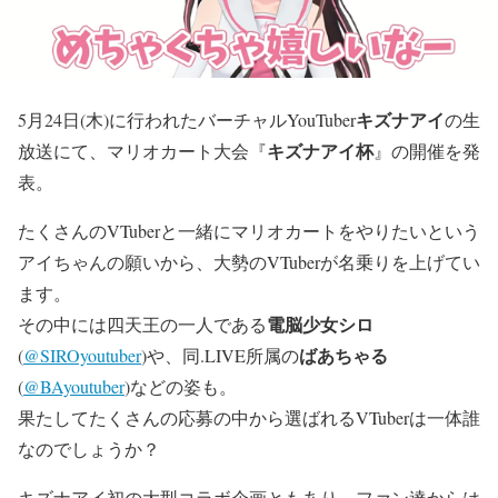
キズナアイ
5月24日(木)に行われたバーチャルYouTuber
の生
キズナアイ杯
放送にて、マリオカート大会『
』の開催を発
表。
たくさんのVTuberと一緒にマリオカートをやりたいという
アイちゃんの願いから、大勢のVTuberが名乗りを上げてい
ます。
電脳少女シロ
その中には四天王の一人である
ばあちゃる
(
@SIROyoutuber
)や、同.LIVE所属の
(
@BAyoutuber
)などの姿も。
果たしてたくさんの応募の中から選ばれるVTuberは一体誰
なのでしょうか？
キズナアイ初の大型コラボ企画ともあり、ファン達からは