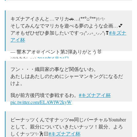
キズナアイさんと…マリカ🚗…(ᕯᐤ⌂︎ᐤᕯ)✨✨
そしてみんなでマリカを遊べる夢のような企画…💕
アオもぜひぜひ参加したいですっ₍ᐢ⸝⸝› ̫ ‹⸝⸝ᐢ₎❣
#キズナ
アイ杯
— 響木アオ@イベント第2弾ありがとう🐰
(@hibiki_ao)
2018年5月24日
フン・・・織田家の事など関係ないわ。
あたしはあたしのためにシャーマンキングになるだ
けよ。
我が前方後円墳で参戦するわ。
#キズナアイ杯
pic.twitter.com/ELAWlW2kyW
— 織田信姫@VTuber (@oda_nobuhime)
2018年5月24日
ピーナッツくんですナッツ🥜同じバーチャルYoutuber
として、親分についていきたいナッツ！親分、よろ
しくナッツ✨🕺🏻
#キズナアイ杯