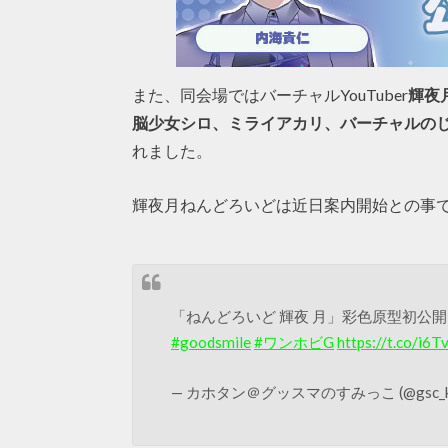
また、同会場ではバーチャルYouTuber
輝夜
脳少女シロ、ミライアカリ、バーチャルのじゃ
れました。
輝夜月ねんどろいどは近日案内開始との事
「ねんどろいど 輝夜 月」彩色原型初公
#goodsmile
#ワンホビG
https://t.co/i6
— カホタン＠グッスマのすみっこ (@gsc_ka