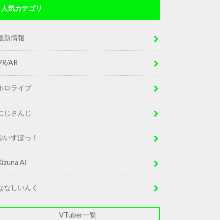
人気カテゴリ
最新情報
VR/AR
ホロライブ
にじさんじ
ぶいすぽっ！
Kizuna AI
ななしいんく
VTuber一覧