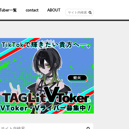
Tuber一覧
contact
ABOUT
ーチャルYouTuber
R/AR
ホロライブ
にじさんじ
ななしいんく
ぶいすぽっ！