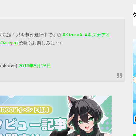
ズ決定！只今制作進行中です◎
#KizunaAI
#キズナアイ
TvOacegm
続報もお楽しみに～♪
hotan)
2018年5月26日