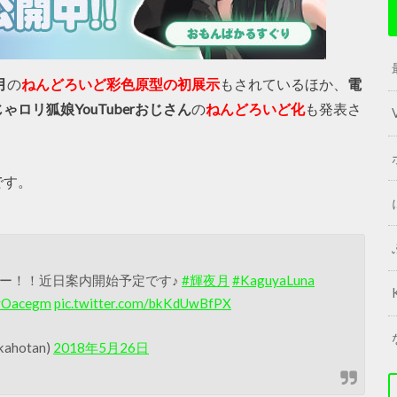
月
の
ねんどろいど彩色原型の初展示
もされているほか、
電
ロリ狐娘YouTuberおじさん
の
ねんどろいど化
も発表さ
です。
開ー！！近日案内開始予定です♪
#輝夜月
#KaguyaLuna
TvOacegm
pic.twitter.com/bkKdUwBfPX
hotan)
2018年5月26日