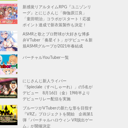
新感覚リアルタイムRPG『ユニゾンリ
ーグ』とにじさんじ「御伽原江良」
「童田明治」コラボがスタート！応援
ポイント達成で新衣装製作も決定！
ASMRと歌とプロ野球が大好きな博多
弁VTuber「奏星イト」がデビュー＆新
規ASMRグループが2021年春結成
バーチャルYouTuber一覧
にじさんじ新人ライバー
「Spieciale（すぺしゃーれ）」の5名が
デビュー 8月16日（金）19時半より
デビューリレー配信を実施
ブルーツがVTuberの新たな形を目指す
『VRZ』プロジェクトを開始 企画第1
弾「バーチャルハロウィン VR脱出ゲー
ム」が開催決定