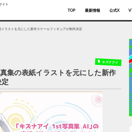
スサイト
TOP
最新情報
公式X
V
バ
V
の表紙イラストを元にした新作スケールフィギュアが制作決定
キズナアイ
 写真集の表紙イラストを元にした新作
決定