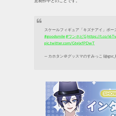
意制作中とのことです。
スケールフィギュア「キズナアイ」ポー
#goodsmile
#ワンホビG
https://t.co/i6
pic.twitter.com/GtejxfPDwT
— カホタン＠グッスマのすみっこ (@gsc_ka