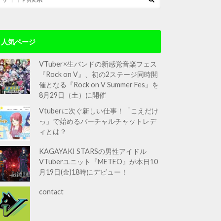
人気ページ
VTuber×生バンドの新感覚音楽フェス
『Rock on V』、初の2ステージ同時開
催となる『Rock on V Summer Fes』を
8月29日（土）に開催
Vtuberに次ぐ新しい仕事！「こえだけ
っ」で始めるバーチャルチャットレデ
ィとは？
KAGAYAKI STARSの男性アイドル
VTuberユニット『METEO』が本日10
月19日(金)18時にデビュー！
contact