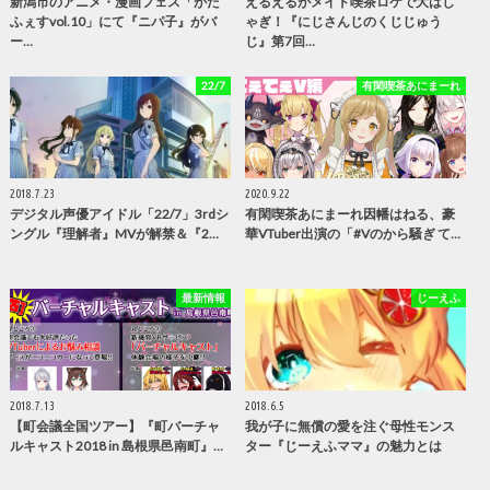
新潟市のアニメ・漫画フェス「がた
えるえるがメイド喫茶ロケで大はし
ふぇすvol.10」にて『ニパ子』がバ
ゃぎ！『にじさんじのくじじゅう
ー…
じ』第7回…
22/7
有閑喫茶あにまーれ
2018.7.23
2020.9.22
デジタル声優アイドル「22/7」3rdシ
有閑喫茶あにまーれ因幡はねる、豪
ングル『理解者』MVが解禁＆『2…
華VTuber出演の「#Vのから騒ぎ て…
最新情報
じーえふ
2018.7.13
2018.6.5
【町会議全国ツアー】『町バーチャ
我が子に無償の愛を注ぐ母性モンス
ルキャスト2018 in 島根県邑南町』…
ター『じーえふママ』の魅力とは