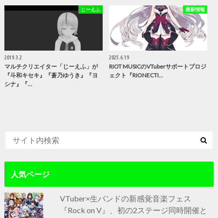
じーえふ
最新情報
2019.3.2
2025.6.19
マルチクリエイター「じーえふ」が
RIOT MUSICのVTuberサポートプロジ
『斗和キセキ』『蒼乃ゆうき』『ヨ
ェクト『RIONECTI…
シナ』『…
人気ページ
VTuber×生バンドの新感覚音楽フェス
『Rock on V』、初の2ステージ同時開催と