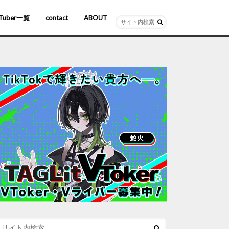
Tuber一覧
contact
ABOUT
ーチャルYouTuber
R/AR
ホロライブ
にじさんじ
ななしいんく
ぶいすぽっ！