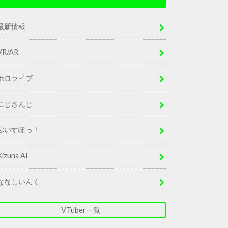
最新情報
VR/AR
ホロライブ
にじさんじ
ぶいすぽっ！
Kizuna AI
ななしいんく
VTuber一覧