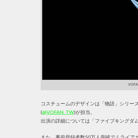
VOF
コスチュームのデザインは「物語」シリー
(
@VOFAN_TW
)が担当。
出演の詳細については「ファイブキングダム」
また、事前登録者数50万人突破でミライア