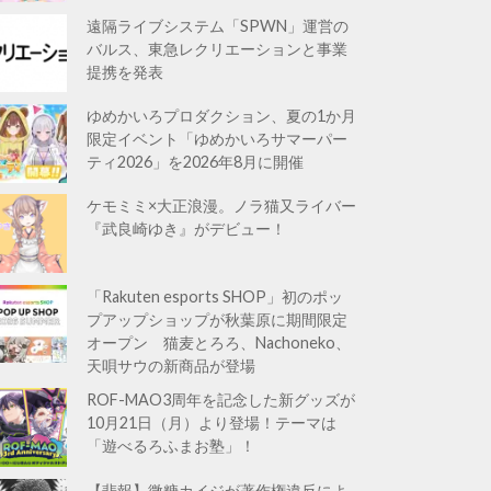
遠隔ライブシステム「SPWN」運営の
バルス、東急レクリエーションと事業
提携を発表
ゆめかいろプロダクション、夏の1か月
限定イベント「ゆめかいろサマーパー
ティ2026」を2026年8月に開催
ケモミミ×大正浪漫。ノラ猫又ライバー
『武良崎ゆき』がデビュー！
「Rakuten esports SHOP」初のポッ
プアップショップが秋葉原に期間限定
オープン 猫麦とろろ、Nachoneko、
天唄サウの新商品が登場
ROF-MAO3周年を記念した新グッズが
10月21日（月）より登場！テーマは
「遊べるろふまお塾」！
【悲報】微糖カイジが著作権違反によ