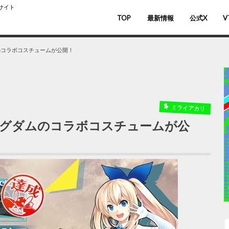
スサイト
TOP
最新情報
公式X
V
バ
V
のコラボコスチュームが公開！
ミライアカリ
ングダムのコラボコスチュームが公