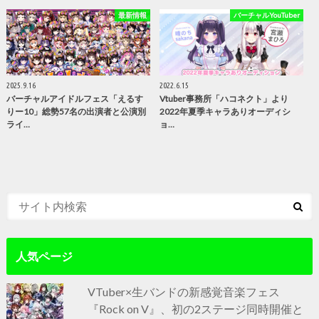
最新情報
バーチャルYouTuber
2025.9.16
2022.6.15
バーチャルアイドルフェス「えるす
Vtuber事務所「ハコネクト」より
りー10」総勢57名の出演者と公演別
2022年夏季キャラありオーディシ
ライ…
ョ…
人気ページ
VTuber×生バンドの新感覚音楽フェス
『Rock on V』、初の2ステージ同時開催と