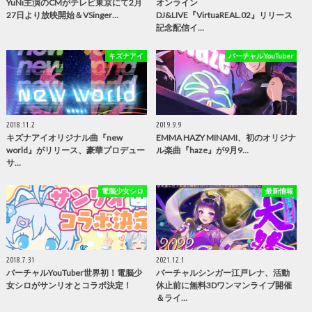
YuNi主演のCMがテレビ東京にて2月
オンライン
27日より放映開始＆VSinger…
DJ&LIVE『VirtuaREAL.02』リリース
記念配信イ…
キズナアイ
バーチャルYouTuber
2018.11.2
2019.9.9
キズナアイオリジナル曲『new
EMMA HAZY MINAMI、初のオリジナ
world』がリリース、豪華プロデュー
ル楽曲『haze』が9月9…
サ…
電脳少女シロ
最新情報
2018.7.31
2021.12.1
バーチャルYouTuber世界初！電脳少
バーチャルシンガー江戸レナ、活動
女シロがサンリオとコラボ決定！
休止前に無料3Dワンマンライブ開催
＆ライ…