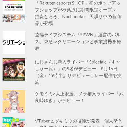
「Rakuten esports SHOP」初のポップアッ
プショップが秋葉原に期間限定オープン
猫麦とろろ、Nachoneko、天唄サウの新商
品が登場
遠隔ライブシステム「SPWN」運営のバル
ス、東急レクリエーションと事業提携を発
表
にじさんじ新人ライバー「Spieciale（すぺ
しゃーれ）」の5名がデビュー 8月16日
（金）19時半よりデビューリレー配信を実
施
ケモミミ×大正浪漫。ノラ猫又ライバー『武
良崎ゆき』がデビュー！
VTuberヒヅキミウの復帰が発表 個人勢と