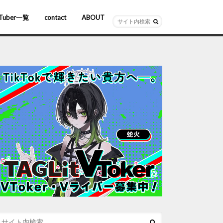
Tuber一覧
contact
ABOUT
ーチャルYouTuber
R/AR
ホロライブ
にじさんじ
ななしいんく
ぶいすぽっ！