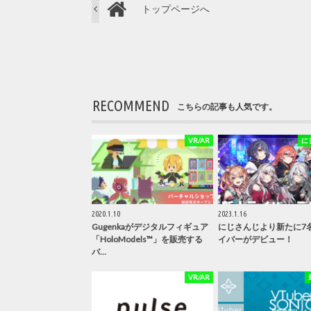
トップページへ
RECOMMEND
こちらの記事も人気です。
VR/AR
に
2020.1.10
2023.1.16
Gugenkaがデジタルフィギュア
にじさんじより新たに7
「HoloModels™」を販売する
イバーがデビュー！
バ…
VR/AR