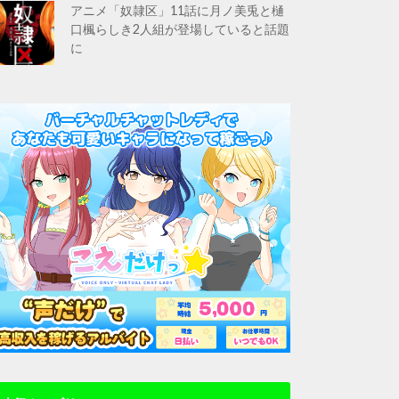
アニメ「奴隷区」11話に月ノ美兎と樋
口楓らしき2人組が登場していると話題
に