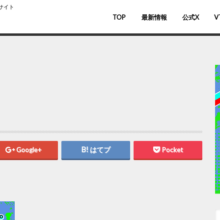
スサイト
TOP
最新情報
公式X
V
バ
V
Google+
はてブ
Pocket