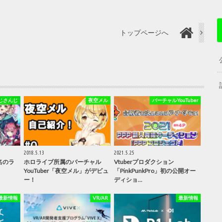
トップページへ
じさんじ
夜空メル
バーチャルYouTuber
2018.5.13
2021.5.25
名のラ
ホロライブ所属のバーチャル
Vtuberプロダクション
YouTuber「夜空メル」がデビュ
「PinkPunkPro」初の公開オー
ー！
ディショ…
最新情報
VR/AR
最新情報