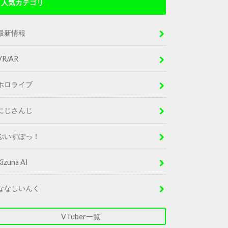
人気カテゴリ
最新情報
VR/AR
ホロライブ
にじさんじ
ぶいすぽっ！
Kizuna AI
ななしいんく
VTuber一覧