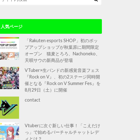
人気ページ
「Rakuten esports SHOP」初のポッ
プアップショップが秋葉原に期間限定
オープン 猫麦とろろ、Nachoneko、
天唄サウの新商品が登場
VTuber×生バンドの新感覚音楽フェス
『Rock on V』、初の2ステージ同時開
催となる『Rock on V Summer Fes』を
8月29日（土）に開催
contact
Vtuberに次ぐ新しい仕事！「こえだけ
っ」で始めるバーチャルチャットレデ
ィとは？