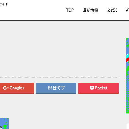
スサイト
TOP
最新情報
公式X
V
バ
V
Google+
はてブ
Pocket