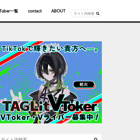
Tuber一覧
contact
ABOUT
ーチャルYouTuber
R/AR
ホロライブ
にじさんじ
ななしいんく
ぶいすぽっ！