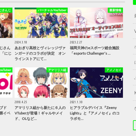
じさんじ
バーチャルYouTuber
最新情報
2024.3.18
2023.2.27
じさん
あおぎり高校とヴィレッジヴァ
福岡天神のeスポーツ総合施設
」「にじ
ンガードのコラボが決定 オン
「esports Challenger’s …
ラインストアにて…
Tuber
アマリリス組
アメノセイ
2018.4.25
2021.1.30
ブド
アマリリス組から新たに６人の
ヒアラブルデバイス『Zeeny
票イベ
VTuberが登場！ギャルやメイ
Lights』と『アメノセイ』のコ
ド、OLなど…
ラボモ…