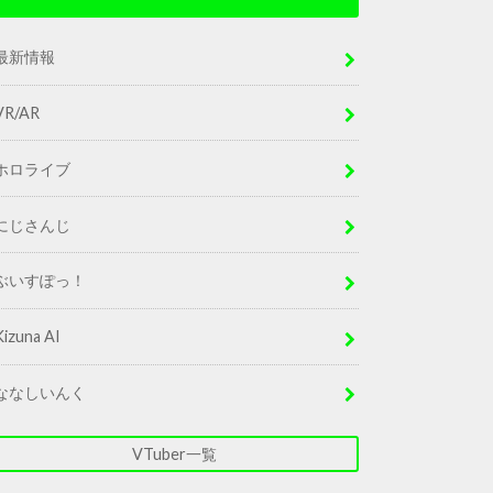
最新情報
VR/AR
ホロライブ
にじさんじ
ぶいすぽっ！
Kizuna AI
ななしいんく
VTuber一覧