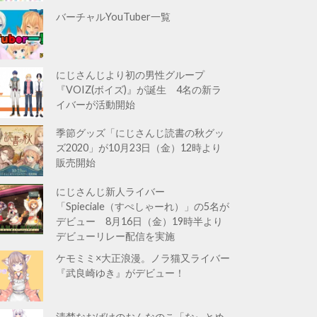
バーチャルYouTuber一覧
にじさんじより初の男性グループ
『VOIZ(ボイズ)』が誕生 4名の新ラ
イバーが活動開始
季節グッズ「にじさんじ読書の秋グッ
ズ2020」が10月23日（金）12時より
販売開始
にじさんじ新人ライバー
「Spieciale（すぺしゃーれ）」の5名が
デビュー 8月16日（金）19時半より
デビューリレー配信を実施
ケモミミ×大正浪漫。ノラ猫又ライバー
『武良崎ゆき』がデビュー！
清楚なおばけのおんなのこ「なぃとめ