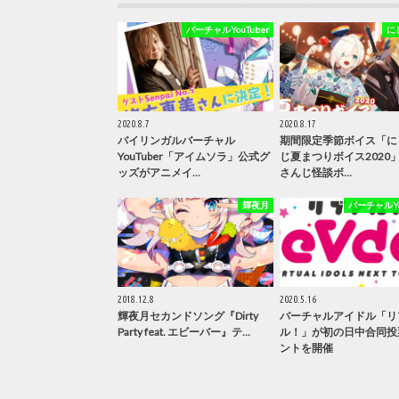
バーチャルYouTuber
に
2020.8.7
2020.8.17
バイリンガルバーチャル
期間限定季節ボイス「に
YouTuber「アイムソラ」公式グ
じ夏まつりボイス2020
ッズがアニメイ…
さんじ怪談ボ…
輝夜月
バーチャルYou
2018.12.8
2020.5.16
輝夜月セカンドソング『Dirty
バーチャルアイドル「リ
Party feat. エビーバー』テ…
ル！」が初の日中合同投
ントを開催