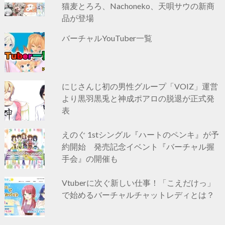
猫麦とろろ、Nachoneko、天唄サウの新商
品が登場
バーチャルYouTuber一覧
にじさんじ初の男性グループ「VOIZ」運営
より黒羽黒兎と神成ポアロの脱退が正式発
表
えのぐ 1stシングル『ハートのペンキ』が予
約開始 発売記念イベント『バーチャル握
手会』の開催も
Vtuberに次ぐ新しい仕事！「こえだけっ」
で始めるバーチャルチャットレディとは？