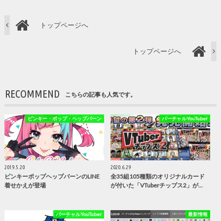
トップページへ
トップページへ
RECOMMEND
こちらの記事も人気です。
ピンキー・ポップ・ヘップバーン
バーチャルYouTuber
2019.5.20
2020.6.29
ピンキーポップヘップバーンのLINE
全35組105種類のオリジナルカード
着せかえが登場
が付いた「VTuberチップス2」が…
バーチャルYouTuber
最新情報