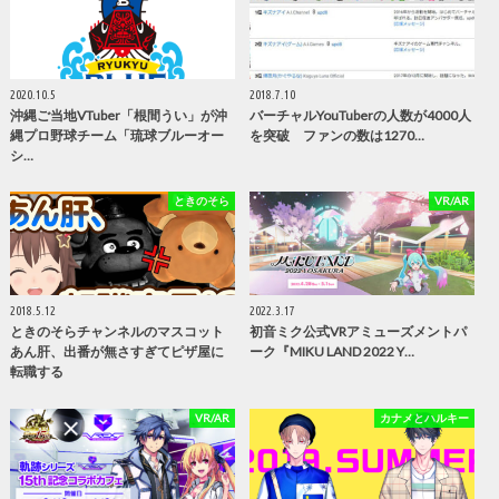
2020.10.5
2018.7.10
沖縄ご当地VTuber「根間うい」が沖
バーチャルYouTuberの人数が4000人
縄プロ野球チーム「琉球ブルーオー
を突破 ファンの数は1270…
シ…
ときのそら
VR/AR
2018.5.12
2022.3.17
ときのそらチャンネルのマスコット
初音ミク公式VRアミューズメントパ
あん肝、出番が無さすぎてピザ屋に
ーク『MIKU LAND 2022 Y…
転職する
VR/AR
カナメとハルキー