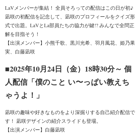
LaVメンバーが集結！ 全員そろっての配信はこの日が初♪
凪咲の初配信を記念して、凪咲のプロフィールをクイズ形
式で出題。LaVとLa部員たちの協力が鍵!? みんなで全問正
解を目指そう！
【出演メンバー】小熊千歌、黒川光希、羽月風花、姫乃果
実、白藤凪咲
■2025年10月24日（金）18時30分～ 個
人配信「僕のこと い〜っぱい教えち
ゃうよ！」
凪咲の趣味や好きなものをより深掘りする自己紹介配信で
す！ 凪咲デザインの紹介スライドも登場。
【出演メンバー】白藤凪咲