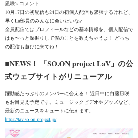
凪咲’s コメント
10月17日の初配信も24日の初個人配信も緊張するけれど、
早くLa部員のみんなに会いたいな♪
全員配信ではプロフィールなどの基本情報を、個人配信で
はも〜っと深掘りして僕のことを教えちゃうよ！ どっち
の配信も遊びに来てね！
■NEWS！ 「SO.ON project LaV」の公
式ウェブサイトがリニューアル
躍動感たっぷりのメンバーに会える！ 近日中に白藤凪咲
もお目見え予定です。ミュージックビデオやグッズなど、
最新のニュースをキュートに伝えます。
https://lav.so-on-project.jp/