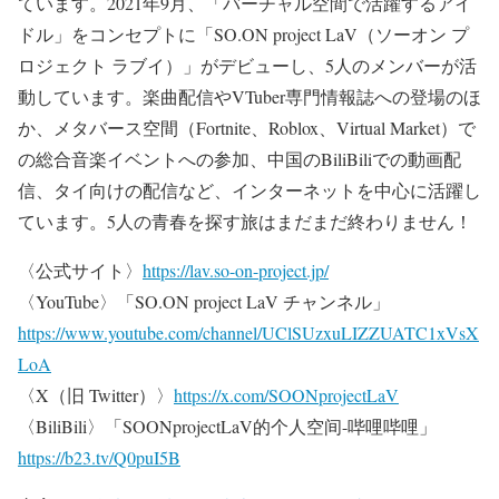
ています。2021年9⽉、「バーチャル空間で活躍するアイ
ドル」をコンセプトに「SO.ON project LaV（ソーオン プ
ロジェクト ラブイ）」がデビューし、5⼈のメンバーが活
動しています。楽曲配信やVTuber専⾨情報誌への登場のほ
か、メタバース空間（Fortnite、Roblox、Virtual Market）で
の総合⾳楽イベントへの参加、中国のBiliBiliでの動画配
信、タイ向けの配信など、インターネットを中⼼に活躍し
ています。5⼈の⻘春を探す旅はまだまだ終わりません！
〈公式サイト〉
https://lav.so-on-project.jp/
〈YouTube〉「SO.ON project LaV チャンネル」
https://www.youtube.com/channel/UClSUzxuLIZZUATC1xVsX
LoA
〈X（旧 Twitter）〉
https://x.com/SOONprojectLaV
〈BiliBili〉「SOONprojectLaV的个人空间-哔哩哔哩」
https://b23.tv/Q0puI5B