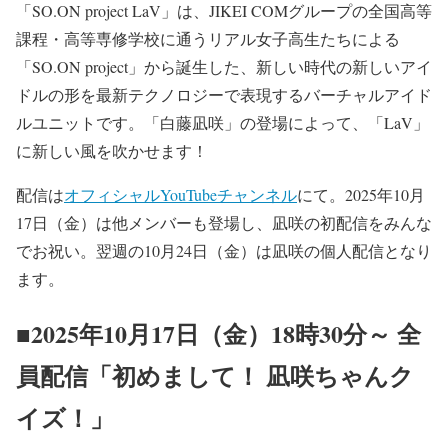
「SO.ON project LaV」は、JIKEI COMグループの全国⾼等
課程・⾼等専修学校に通うリアル⼥⼦⾼⽣たちによる
「SO.ON project」から誕⽣した、新しい時代の新しいアイ
ドルの形を最新テクノロジーで表現するバーチャルアイド
ルユニットです。「白藤凪咲」の登場によって、「LaV」
に新しい風を吹かせます！
配信は
オフィシャルYouTubeチャンネル
にて。2025年10月
17日（金）は他メンバーも登場し、凪咲の初配信をみんな
でお祝い。翌週の10月24日（金）は凪咲の個人配信となり
ます。
■2025年10月17日（金）18時30分～ 全
員配信「初めまして！ 凪咲ちゃんク
イズ！」