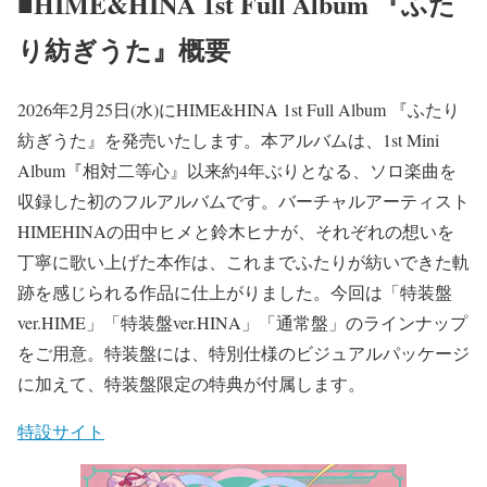
■HIME&HINA 1st Full Album 『ふた
り紡ぎうた』概要
2026年2月25日(水)にHIME&HINA 1st Full Album 『ふたり
紡ぎうた』を発売いたします。本アルバムは、1st Mini
Album『相対二等心』以来約4年ぶりとなる、ソロ楽曲を
収録した初のフルアルバムです。バーチャルアーティスト
HIMEHINAの田中ヒメと鈴木ヒナが、それぞれの想いを
丁寧に歌い上げた本作は、これまでふたりが紡いできた軌
跡を感じられる作品に仕上がりました。今回は「特装盤
ver.HIME」「特装盤ver.HINA」「通常盤」のラインナップ
をご用意。特装盤には、特別仕様のビジュアルパッケージ
に加えて、特装盤限定の特典が付属します。
特設サイト