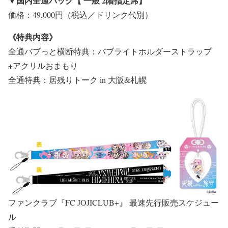
▼国内全通パック【 一般 2階指定席】
価格：49,000円（税込／ドリンク代別）
《特典内容》
全通バブっと横断特典：バブライトホルダーストラップ
+アクリルおまもり
全通特典：居残りトーク in 大阪&札幌
ファンクラブ『FC JOJICLUB+』 最速先行販売スケジュー
ル