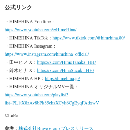
公式リンク
・HIMEHINA YouTube：
https://www.youtube.com/c/HimeHina/
・HIMEHINA TikTok：
https://www.tiktok.com/@himehina.80/
・HIMEHINA Instagram：
https://www.instagram.com/himehina_official/
・田中ヒメ X：
https://x.com/HimeTanaka_HH/
・鈴木ヒナ X：
https://x.com/HinaSuzuki_HH/
・HIMEHINA HP：
https://himehina.jp/
・HIMEHINA オリジナルMV一覧：
https://www.youtube.com/playlist?
list=PL1tX8zAv8bPk85chzXCyh6CgEyqFAdxwV
©LaRa
参考
：
株式会社Brave group プレスリリース