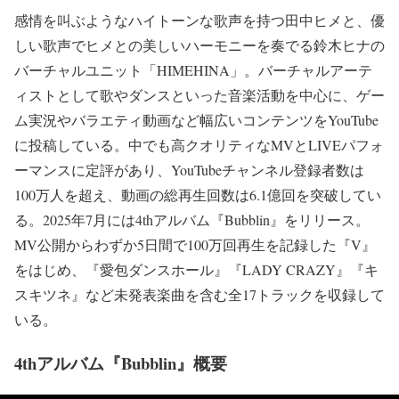
感情を叫ぶようなハイトーンな歌声を持つ田中ヒメと、優
しい歌声でヒメとの美しいハーモニーを奏でる鈴木ヒナの
バーチャルユニット「HIMEHINA」。バーチャルアーテ
ィストとして歌やダンスといった音楽活動を中心に、ゲー
ム実況やバラエティ動画など幅広いコンテンツをYouTube
に投稿している。中でも高クオリティなMVとLIVEパフォ
ーマンスに定評があり、YouTubeチャンネル登録者数は
100万人を超え、動画の総再生回数は6.1億回を突破してい
る。2025年7月には4thアルバム『Bubblin』をリリース。
MV公開からわずか5日間で100万回再生を記録した『V』
をはじめ、『愛包ダンスホール』『LADY CRAZY』『キ
スキツネ』など未発表楽曲を含む全17トラックを収録して
いる。
4thアルバム『Bubblin』概要