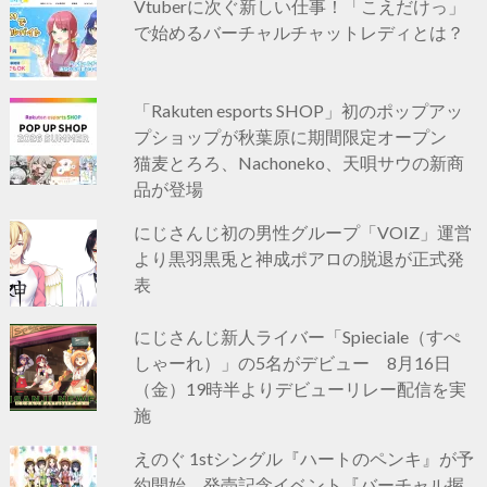
Vtuberに次ぐ新しい仕事！「こえだけっ」
で始めるバーチャルチャットレディとは？
「Rakuten esports SHOP」初のポップアッ
プショップが秋葉原に期間限定オープン
猫麦とろろ、Nachoneko、天唄サウの新商
品が登場
にじさんじ初の男性グループ「VOIZ」運営
より黒羽黒兎と神成ポアロの脱退が正式発
表
にじさんじ新人ライバー「Spieciale（すぺ
しゃーれ）」の5名がデビュー 8月16日
（金）19時半よりデビューリレー配信を実
施
えのぐ 1stシングル『ハートのペンキ』が予
約開始 発売記念イベント『バーチャル握