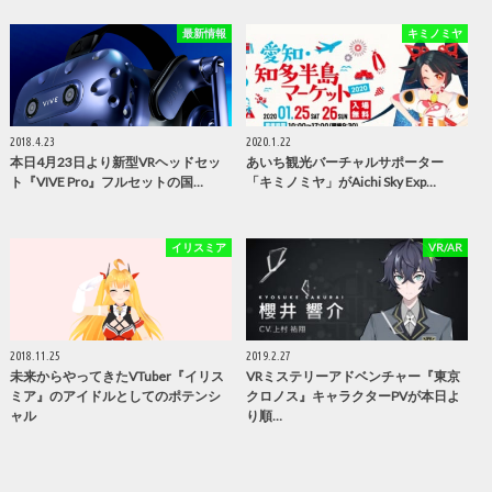
最新情報
キミノミヤ
2018.4.23
2020.1.22
本日4月23日より新型VRヘッドセッ
あいち観光バーチャルサポーター
ト『VIVE Pro』フルセットの国…
「キミノミヤ」がAichi Sky Exp…
イリスミア
VR/AR
2018.11.25
2019.2.27
未来からやってきたVTuber『イリス
VRミステリーアドベンチャー『東京
ミア』のアイドルとしてのポテンシ
クロノス』キャラクターPVが本日よ
ャル
り順…