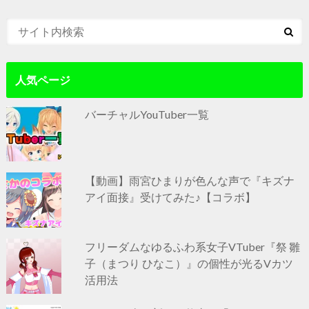
人気ページ
バーチャルYouTuber一覧
【動画】雨宮ひまりが色んな声で『キズナ
アイ面接』受けてみた♪【コラボ】
フリーダムなゆるふわ系女子VTuber『祭 雛
子（まつり ひなこ）』の個性が光るVカツ
活用法