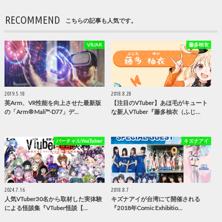
RECOMMEND
こちらの記事も人気です。
VR/AR
藤多柚衣
2019.5.18
2018.8.28
英Arm、VR性能を向上させた最新版
【注目のVTuber】あほ毛がキュート
の「Arm® Mali™-D77」デ…
な新人VTuber『藤多柚衣（ふじ…
バーチャルYouTuber
キズナアイ
2024.7.16
2018.8.7
人気VTuber30名から取材した実体験
キズナアイが台湾にて開催される
による怪談集『VTuber怪談【…
『2018年Comic Exhibitio…