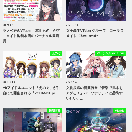
2019.3.6
2021.5.18
ラノベ好きVTuber「本山らの」がア
女子高生VTuberグループ「コーラス
ニメイト池袋本店のバーチャル書店
メイト -Chorusmate- …
員…
えのぐ
バーチャルYouTuber
2018.9.10
2020.6.4
VRアイドルユニット「えのぐ」が仙
文化放送の音楽特番『音楽で日本を
台にて開催される『7CHANGE pr…
アゲる！』パーソナリティに星街す
いせい、…
最新情報
VR/AR