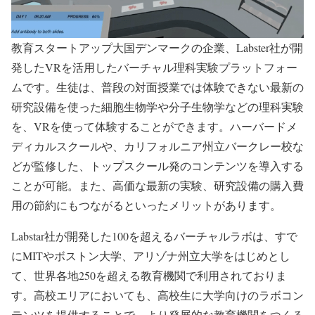
教育スタートアップ大国デンマークの企業、Labster社が開
発したVRを活用したバーチャル理科実験プラットフォー
ムです。生徒は、普段の対面授業では体験できない最新の
研究設備を使った細胞生物学や分子生物学などの理科実験
を、VRを使って体験することができます。ハーバードメ
ディカルスクールや、カリフォルニア州立バークレー校な
どが監修した、トップスクール発のコンテンツを導入する
ことが可能。また、高価な最新の実験、研究設備の購入費
用の節約にもつながるといったメリットがあります。
Labstar社が開発した100を超えるバーチャルラボは、すで
にMITやボストン大学、アリゾナ州立大学をはじめとし
て、世界各地250を超える教育機関で利用されておりま
す。高校エリアにおいても、高校生に大学向けのラボコン
テンツを提供することで、より発展的な教育機関をつくる