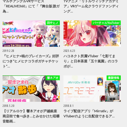
マルチアングルVRサービス
TVアニメ「リトルウィッチアカデミ
「REALIVE360」にて「『舞台版 誰ガ
ア」VRゲーム化クラウドファンディ
為…
ング…
田中ヒメ
バーチャルYouTuber
2019.2.28
2023.6.23
『ヒメヒナ×暁のブレイカーズ』好評
ハコネクト所属VTuber「七彩てま
につき”ヒメヒナコラボガチャチケッ
り」と日本茶屋「五十嵐園」のコラ
ト”…
ボが…
響木アオ
最新情報
2018.5.20
2018.8.1
【リアルロケ】響木アオが戸越銀座
ライブ配信アプリ「Mirrativ」が
商店街で食べ歩き…とみせかけた咀嚼
VTuberのように生配信できるア…
音動画…