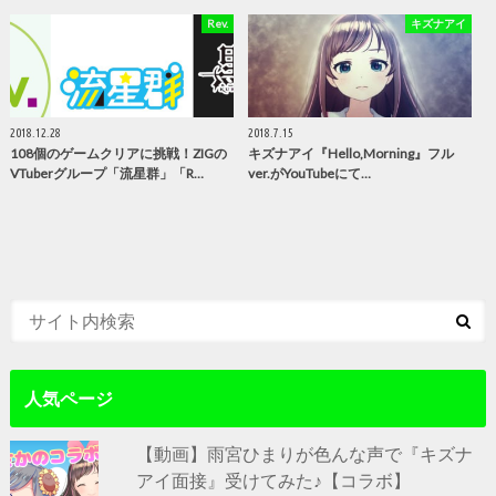
Rev.
キズナアイ
2018.12.28
2018.7.15
108個のゲームクリアに挑戦！ZIGの
キズナアイ『Hello,Morning』フル
VTuberグループ「流星群」「R…
ver.がYouTubeにて…
人気ページ
【動画】雨宮ひまりが色んな声で『キズナ
アイ面接』受けてみた♪【コラボ】