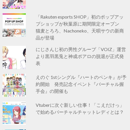
「Rakuten esports SHOP」初のポップアッ
プショップが秋葉原に期間限定オープン
猫麦とろろ、Nachoneko、天唄サウの新商
品が登場
にじさんじ初の男性グループ「VOIZ」運営
より黒羽黒兎と神成ポアロの脱退が正式発
表
えのぐ 1stシングル『ハートのペンキ』が予
約開始 発売記念イベント『バーチャル握
手会』の開催も
Vtuberに次ぐ新しい仕事！「こえだけっ」
で始めるバーチャルチャットレディとは？