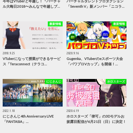
今年はVTuberと年越し！『バーチャ
バーチャルタレントプロダクション
ル大晦日2018〜みんなで年越しブ…
「Seventh V」新メンバー「ニコラ…
最新情報
最新情報
2018.9.25
2020.9.16
VTuberになって授業ができるサービ
Gugenka、VTuberのeスポーツ大会
ス「Teraconnect（テラコ…
「パワプロVカップ」を開催！…
にじさんじ
ホロスターズ
2022.1.18
2020.6.19
にじさんじ4th Anniversary LIVE
ホロスターズ「律可」の3Dモデルお
「FANTASIA」…
披露目配信が6月21日（日）に決定！