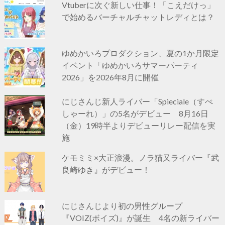
Vtuberに次ぐ新しい仕事！「こえだけっ」
で始めるバーチャルチャットレディとは？
ゆめかいろプロダクション、夏の1か月限定
イベント「ゆめかいろサマーパーティ
2026」を2026年8月に開催
にじさんじ新人ライバー「Spieciale（すぺ
しゃーれ）」の5名がデビュー 8月16日
（金）19時半よりデビューリレー配信を実
施
ケモミミ×大正浪漫。ノラ猫又ライバー『武
良崎ゆき』がデビュー！
にじさんじより初の男性グループ
『VOIZ(ボイズ)』が誕生 4名の新ライバー