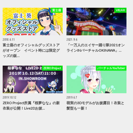
富士葵
VR/AR
2018.6.11
2021.9.6
富士葵のオフィシャルグッズストア
「一万人のエイサー踊り隊2021オン
がオープン イベント時には限定グ
ラインINバーチャルOKINAWA」…
ッズの販…
ZERO Project
バーチャルYouTuber
2019.10.12
2019.6.7
ZERO Project所属『桜夢なな』の新
萌実の3Dモデルがお披露目！衣装と
衣装が公開！Live2Dお披…
髪型も一新！