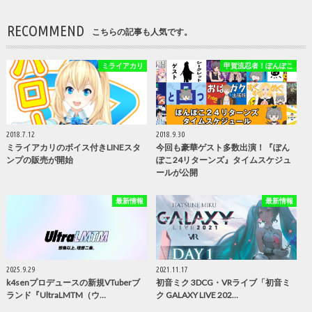
RECOMMEND
こちらの記事も人気です。
ミライアカリ
甲賀流忍者！ぽんぽこ
2018.7.12
2018.9.30
ミライアカリのボイス付きLINEスタ
今回も豪華ゲスト多数出演！『ぽん
ンプの販売が開始
ぽこ24リターンズ』タイムスケジュ
ールが公開
最新情報
最新情報
2025.9.29
2021.11.17
k4senプロデュースの新規VTuberブ
初音ミク 3DCG・VRライブ「初音ミ
ランド『UltraLMTM（ウ…
ク GALAXY LIVE 202…