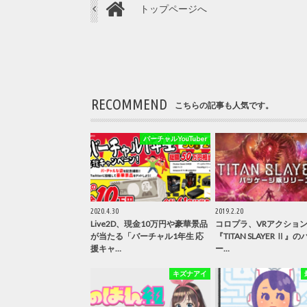
トップページへ
RECOMMEND
こちらの記事も人気です。
バーチャルYouTuber
2020.4.30
2019.2.20
Live2D、現金10万円や豪華景品
コロプラ、VRアクショ
が当たる「バーチャル1年生 応
『TITAN SLAYER Ⅱ』
援キャ…
ー…
キズナアイ