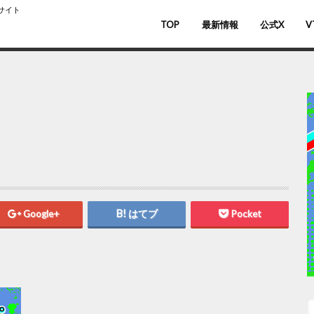
スサイト
TOP
最新情報
公式X
V
バ
V
Google+
はてブ
Pocket