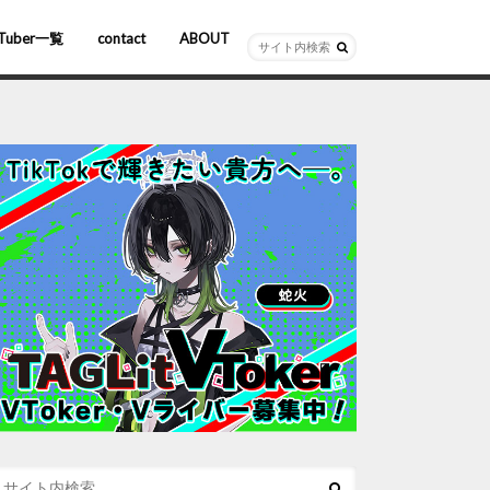
Tuber一覧
contact
ABOUT
ーチャルYouTuber
R/AR
ホロライブ
にじさんじ
ななしいんく
ぶいすぽっ！