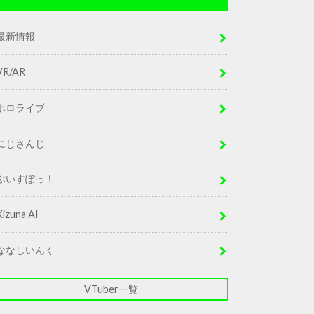
最新情報
VR/AR
ホロライブ
にじさんじ
ぶいすぽっ！
Kizuna AI
ななしいんく
VTuber一覧