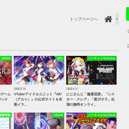
トップページへ
VR/AR
Alt!!
バーチャルYouTuber
2018.8.16
2020.6.11
ンゲーム
VTuberアイドルユニット『Alt!
にじさんじ「健屋花那」「シス
のパッケ
（アルト）』の公式サイト＆衣
ター・クレア」「星川サラ」出
装イラ…
演の無料オンライ…
最新情報
VR/AR
バーチャルYouTuber