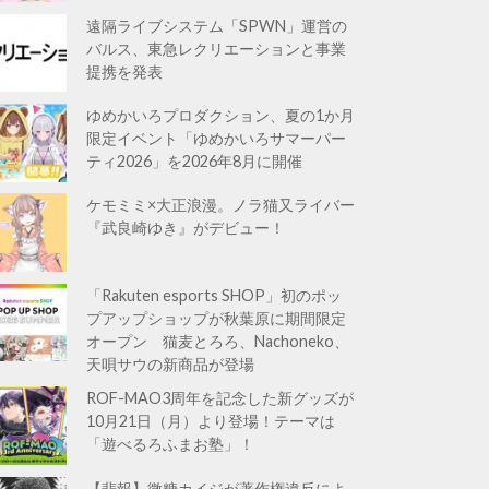
遠隔ライブシステム「SPWN」運営の
バルス、東急レクリエーションと事業
提携を発表
ゆめかいろプロダクション、夏の1か月
限定イベント「ゆめかいろサマーパー
ティ2026」を2026年8月に開催
ケモミミ×大正浪漫。ノラ猫又ライバー
『武良崎ゆき』がデビュー！
「Rakuten esports SHOP」初のポッ
プアップショップが秋葉原に期間限定
オープン 猫麦とろろ、Nachoneko、
天唄サウの新商品が登場
ROF-MAO3周年を記念した新グッズが
10月21日（月）より登場！テーマは
「遊べるろふまお塾」！
【悲報】微糖カイジが著作権違反によ