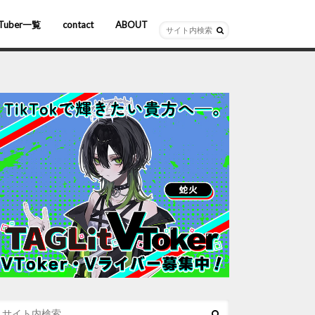
Tuber一覧
contact
ABOUT
ーチャルYouTuber
R/AR
ホロライブ
にじさんじ
ななしいんく
ぶいすぽっ！