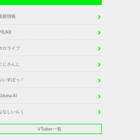
最新情報
VR/AR
ホロライブ
にじさんじ
ぶいすぽっ！
Kizuna AI
ななしいんく
VTuber一覧