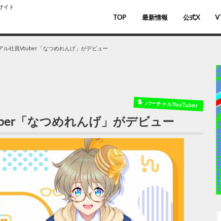
スサイト
TOP
最新情報
公式X
V
バ
V
ル社員Vtuber「なつめれんげ」がデビュー
バーチャルYouTuber
ber「なつめれんげ」がデビュー