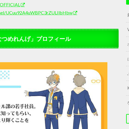
EOFFICIAL
annel/UCuu92A4uWBPC3rZULIlbHbw
 「なつめれんげ」プロフィール