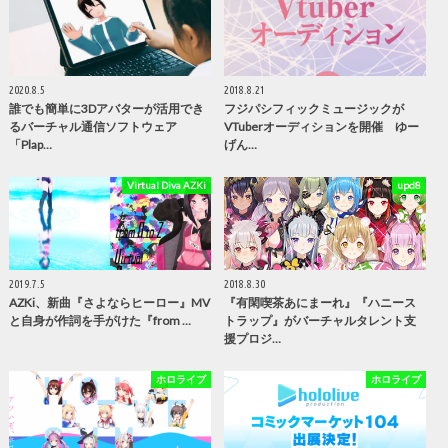
2020.8.5
2018.8.21
誰でも簡単に3Dアバターが活用でき
フジパシフィックミュージックが
るバーチャル通信ソフトウェア
VTuberオーディションを開催 ゆー
「Plap…
げん…
Virtual Diva AZKi
upd8
2019.7.5
2018.8.30
AZKi、新曲『さよならヒーロー』MV
『有閑喫茶あにまーれ』『ハニース
と自身が作詞を手がけた『from …
トラップ』がバーチャルタレント支
援プロジ…
ホロライブ
ホロライブ