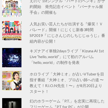
えのぐ 1stシングル『ハートのペンキ』が予
約開始 発売記念イベント『バーチャル握
手会』の開催も
人気お笑い芸人たちが出演する『爆笑！Ｖ
パレード』開催！にじくじ新春3時間
SP2019『 にじさんじのしちじじゅうじ』番
組内容が公開！
キズナアイ単独2daysライブ「Kizuna AI 1st
Live “hello, world”」にて初のアルバム
「hello, world」の制作を発表
ホロライブ「大神ミオ」が占いVTuberを目
指す番組『大神ミオ、プロ占い師への道 〜
教えて！R.I.O.N先生！〜』が8月20日より
スタート！
幻のホラーゲーム「P.T.」を忠実に再現した
フリーゲーム『PT for PC』が公開