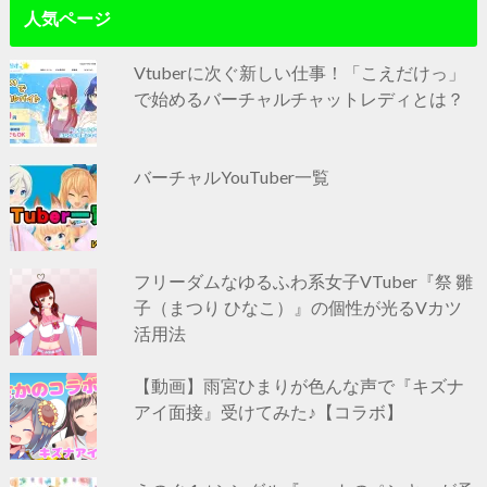
人気ページ
Vtuberに次ぐ新しい仕事！「こえだけっ」
で始めるバーチャルチャットレディとは？
バーチャルYouTuber一覧
フリーダムなゆるふわ系女子VTuber『祭 雛
子（まつり ひなこ）』の個性が光るVカツ
活用法
【動画】雨宮ひまりが色んな声で『キズナ
アイ面接』受けてみた♪【コラボ】