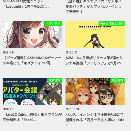
NIJISANJI EN女性ユニット
【全８種】キズナアイの「サムネイ
「LazuLight」1周年を記念し…
ル缶バッチ」がカプレセルトイとし
て発売中！
キズナアイ
Virtual Diva AZKi
2018.3.14
2019.2.21
【グッズ情報】AKIHABARAゲーマー
AZKi、8ヶ月連続リリース第3弾オリ
ズ本店にて『キズナアイ 1st写…
ジナル楽曲『フェリシア』が2月25…
最新情報
最新情報
2020.3.21
2019.10.18
「Live2D Cubism PRO」単月プランが
バルス、イオンシネマ全国9会場にて
完全無料＆「FaceR…
開催される『四月一日さん家の ON
S…