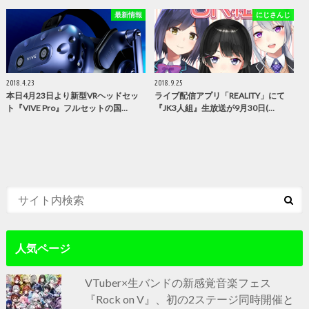
最新情報
にじさんじ
2018.4.23
2018.9.25
本日4月23日より新型VRヘッドセッ
ライブ配信アプリ「REALITY」にて
ト『VIVE Pro』フルセットの国…
『JK3人組』生放送が9月30日(…
人気ページ
VTuber×生バンドの新感覚音楽フェス
『Rock on V』、初の2ステージ同時開催と