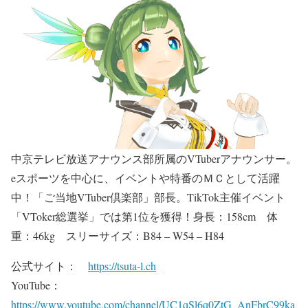
中京テレビ放送アナウンス部所属のVTuberアナウンサー。
eスポーツを中心に、イベントや特番のＭＣとして活躍
中！「ご当地VTuber倶楽部」部長。TikTok主催イベント
「VToker総選挙」では第1位を獲得！身長：158cm 体
重：46kg スリーサイズ：B84 – W54 – H84
公式サイト：
https://tsuta-l.ch
YouTube：
https://www.youtube.com/channel/UC1qSl6q0ZtG_AnFbrC99ka