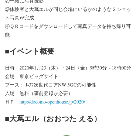
②一緒に写真撮影
③体験者と大蔦エルが同じ会場にいるかのような２ショッ
ト写真が完成
④ＱＲコードをダウンロードして写真データを持ち帰り可
能
■イベント概要
日時：2020年1月23（木）・24日（金）9時30分～18時00分
会場：東京ビッグサイト
ブース： J-37次世代コアNW 5GCの可能性
入場：無料（事前登録が必要）
ＨＰ：
http://docomo-openhouse.jp/2020/
■大蔦エル（おおつた える）