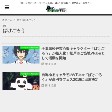
VR・メタバース・バーチャルYouTuber（VTuber）専門ニュースサイト
ホーム
タグ : ばけごろう
TAG
ばけごろう
バーチャルYouTuber
千葉県松戸市応援キャラクター『ばけご
ろう』が擬人化！松戸市ご当地Vtuberと
して活動を開始
2019.10.01
バーチャルYouTuber
自称ゆるキャラ初のVTuber『ばけごろ
う』が高円寺フェス2018に出演決定
2018.10.23