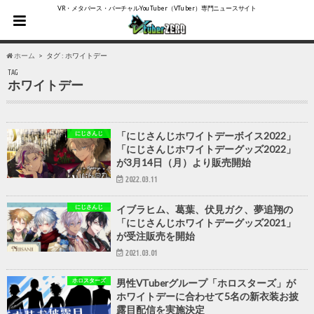
VR・メタバース・バーチャルYouTuber（VTuber）専門ニュースサイト
ホーム
タグ : ホワイトデー
TAG
ホワイトデー
にじさんじ
「にじさんじホワイトデーボイス2022」
「にじさんじホワイトデーグッズ2022」
が3月14日（月）より販売開始
2022.03.11
にじさんじ
イブラヒム、葛葉、伏見ガク、夢追翔の
「にじさんじホワイトデーグッズ2021」
が受注販売を開始
2021.03.01
ホロスターズ
男性VTuberグループ「ホロスターズ」が
ホワイトデーに合わせて5名の新衣装お披
露目配信を実施決定