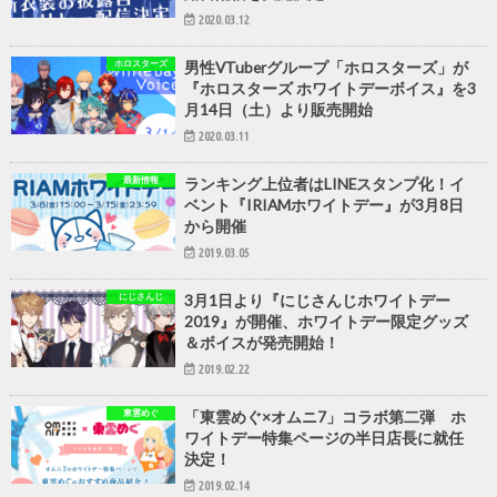
2020.03.12
ホロスターズ
男性VTuberグループ「ホロスターズ」が
『ホロスターズ ホワイトデーボイス』を3
月14日（土）より販売開始
2020.03.11
最新情報
ランキング上位者はLINEスタンプ化！イ
ベント『IRIAMホワイトデー』が3月8日
から開催
2019.03.05
にじさんじ
3月1日より『にじさんじホワイトデー
2019』が開催、ホワイトデー限定グッズ
＆ボイスが発売開始！
2019.02.22
東雲めぐ
「東雲めぐ×オムニ7」コラボ第二弾 ホ
ワイトデー特集ページの半日店長に就任
決定！
2019.02.14