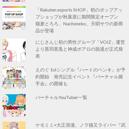
「Rakuten esports SHOP」初のポップアッ
プショップが秋葉原に期間限定オープン
猫麦とろろ、Nachoneko、天唄サウの新商
品が登場
にじさんじ初の男性グループ「VOIZ」運営
より黒羽黒兎と神成ポアロの脱退が正式発
表
えのぐ 1stシングル『ハートのペンキ』が予
約開始 発売記念イベント『バーチャル握
手会』の開催も
バーチャルYouTuber一覧
ケモミミ×大正浪漫。ノラ猫又ライバー『武