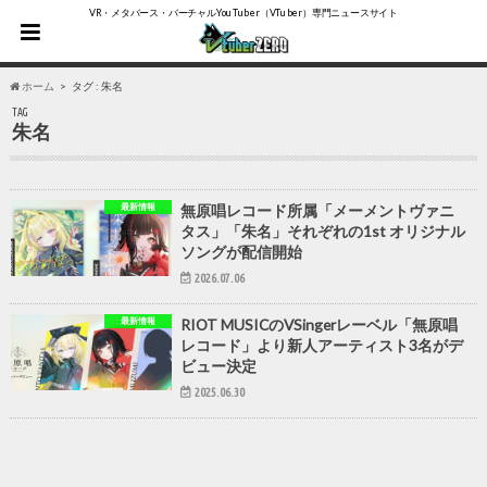
VR・メタバース・バーチャルYouTuber（VTuber）専門ニュースサイト
ホーム
タグ : 朱名
TAG
朱名
最新情報
無原唱レコード所属「メーメントヴァニ
タス」「朱名」それぞれの1st オリジナル
ソングが配信開始
2026.07.06
最新情報
RIOT MUSICのVSingerレーベル「無原唱
レコード」より新人アーティスト3名がデ
ビュー決定
2025.06.30