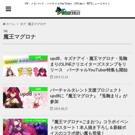
VR・メタバース・バーチャルYouTuber（VTuber）専門ニュースサイト
ホーム
タグ : 魔王マグロナ
TAG
魔王マグロナ
upd8
upd8、キズナアイ・魔王マグロナ・兎鞠
まりのLINEクリエイターズスタンプをリ
リース バーチャルYouTuber特集も開始
2019.12.24
upd8
バーチャルタレント支援プロジェクト
upd8に『魔王マグロナ』『兎鞠まり』が
参加
2019.09.27
バーチャルYouTuber
『魔王マグロナ×ごまおつ』コラボイベン
トがスタート！本人描き下ろし＆新録ボ
イスのコラボ使い魔も登場！