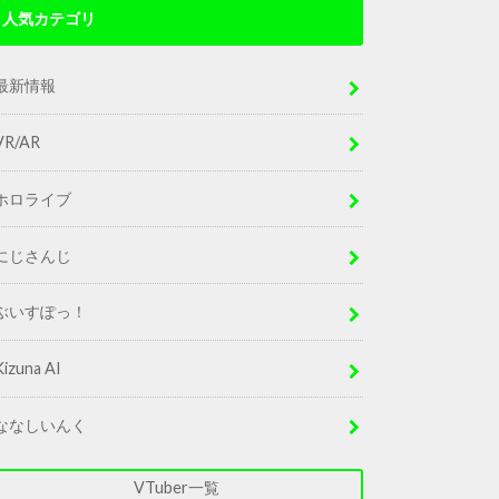
人気カテゴリ
最新情報
VR/AR
ホロライブ
にじさんじ
ぶいすぽっ！
Kizuna AI
ななしいんく
VTuber一覧