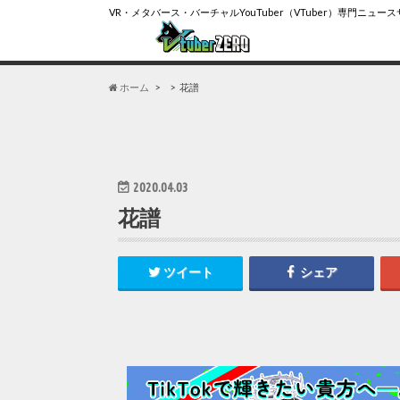
VR・メタバース・バーチャルYouTuber（VTuber）専門ニュー
ホーム
花譜
2020.04.03
花譜
ツイート
シェア