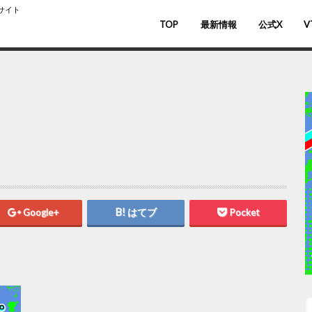
スサイト
TOP
最新情報
公式X
V
バ
V
Google+
はてブ
Pocket