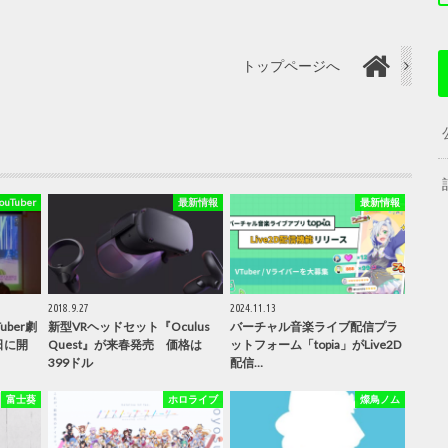
トップページへ
Tuber
最新情報
最新情報
2018.9.27
2024.11.13
ber劇
新型VRヘッドセット『Oculus
バーチャル音楽ライブ配信プラ
日に開
Quest』が来春発売 価格は
ットフォーム「topia」がLive2D
399ドル
配信…
富士葵
ホロライブ
燦鳥ノム