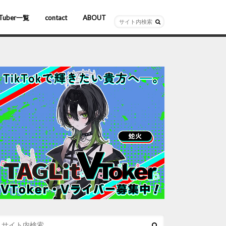
Tuber一覧
contact
ABOUT
ーチャルYouTuber
R/AR
ホロライブ
にじさんじ
ななしいんく
ぶいすぽっ！