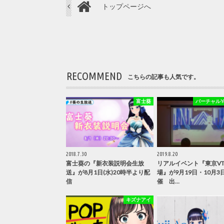
トップページへ
RECOMMEND
こちらの記事も人気です。
富士葵
バーチャルYou
2018.7.30
2019.8.20
富士葵の『新衣装説明会生放
リアルイベント『東京VTu
送』が8月1日(水)20時半より配
場』が9月19日・10月3
信
催 出…
キズナアイ