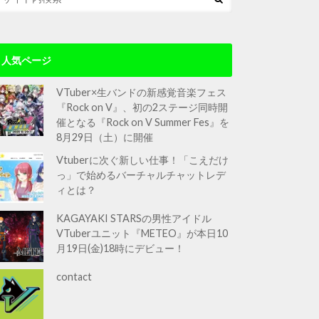
人気ページ
VTuber×生バンドの新感覚音楽フェス
『Rock on V』、初の2ステージ同時開
催となる『Rock on V Summer Fes』を
8月29日（土）に開催
Vtuberに次ぐ新しい仕事！「こえだけ
っ」で始めるバーチャルチャットレデ
ィとは？
KAGAYAKI STARSの男性アイドル
VTuberユニット『METEO』が本日10
月19日(金)18時にデビュー！
contact