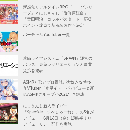
新感覚リアルタイムRPG『ユニゾンリ
ーグ』とにじさんじ「御伽原江良」
「童田明治」コラボがスタート！応援
ポイント達成で新衣装製作も決定！
バーチャルYouTuber一覧
遠隔ライブシステム「SPWN」運営の
バルス、東急レクリエーションと事業
提携を発表
ASMRと歌とプロ野球が大好きな博多
弁VTuber「奏星イト」がデビュー＆新
規ASMRグループが2021年春結成
にじさんじ新人ライバー
「Spieciale（すぺしゃーれ）」の5名が
デビュー 8月16日（金）19時半より
デビューリレー配信を実施