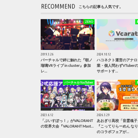
RECOMMEND
こちらの記事も人気です。
ZERO
2019.3.26
2024.10.12
バーチャルで絆に触れた『朝ノ
ハコネクト運営のアナロ
瑠璃VRライブ in cluster』参加
業・個人問わずVTuber
レ…
サポートす…
バーチャルYouTuber
2023.6.12
2026.3.29
「ぶいすぽっ！」がVALORANT
あおぎり高校「音霊魂子
の世界大会『VALORANT Mast…
『こってりらーめん な
のコラボフェアが…