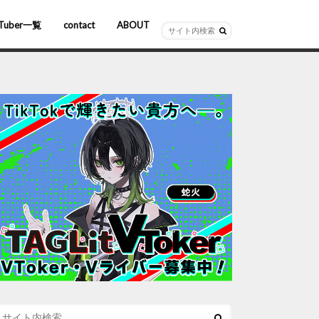
Tuber一覧
contact
ABOUT
ーチャルYouTuber
R/AR
ホロライブ
にじさんじ
ななしいんく
ぶいすぽっ！