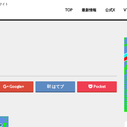
スサイト
TOP
最新情報
公式X
V
バ
V
Google+
はてブ
Pocket