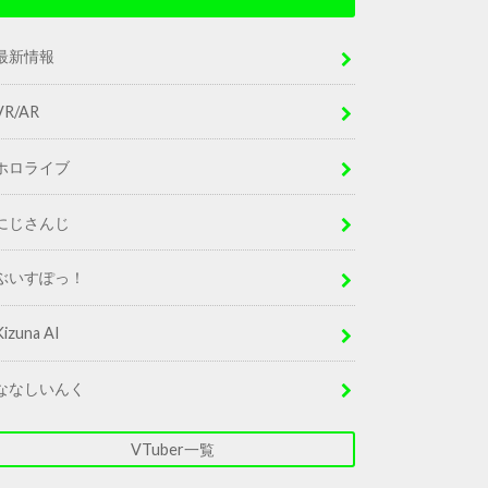
最新情報
VR/AR
ホロライブ
にじさんじ
ぶいすぽっ！
Kizuna AI
ななしいんく
VTuber一覧