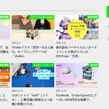
最新情報
バーチャルYouTuber
最新情報
2019.3.6
2018.6.26
グ、企
VTuberドラマ「四月一日さん家
株式会社バーチャルエンターテ
の活動を
の」オープニングテーマが
イメントが高ポリゴンの
「chelmi…
3DVTuber「天宮…
最新情報
おめがシスターズ
VR/AR
2020.12.15
2021.4.19
」と
ロボットトイ「toio™（トイ
Facebook、OculusQuest2とク
りたけ』
オ）」と最先端の技術をもつ企
ーポン3000円分を抽選で…
業の対戦コラボ…