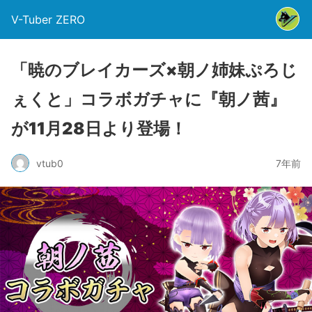
V-Tuber ZERO
「暁のブレイカーズ×朝ノ姉妹ぷろじ
ぇくと」コラボガチャに『朝ノ茜』
が11月28日より登場！
vtub0
7年前