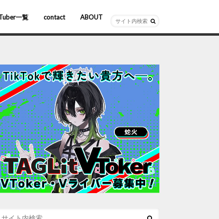
Tuber一覧
contact
ABOUT
ーチャルYouTuber
R/AR
ホロライブ
にじさんじ
ななしいんく
ぶいすぽっ！