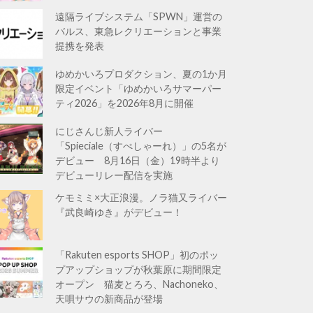
遠隔ライブシステム「SPWN」運営の
バルス、東急レクリエーションと事業
提携を発表
ゆめかいろプロダクション、夏の1か月
限定イベント「ゆめかいろサマーパー
ティ2026」を2026年8月に開催
にじさんじ新人ライバー
「Spieciale（すぺしゃーれ）」の5名が
デビュー 8月16日（金）19時半より
デビューリレー配信を実施
ケモミミ×大正浪漫。ノラ猫又ライバー
『武良崎ゆき』がデビュー！
「Rakuten esports SHOP」初のポッ
プアップショップが秋葉原に期間限定
オープン 猫麦とろろ、Nachoneko、
天唄サウの新商品が登場