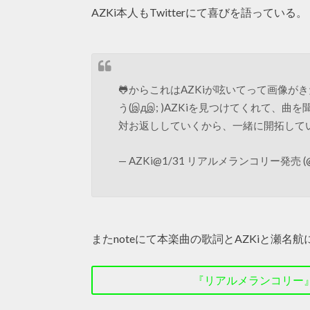
AZKi本人もTwitterにて喜びを語っている。
🐸からこれはAZKiが呟いてって画像が
う(இдஇ; )AZKiを見つけてくれて、
対お返ししていくから、一緒に開拓して
— AZKi@1/31 リアルメランコリー発売 (@A
またnoteにて本楽曲の歌詞とAZKiと瀬名
『リアルメランコリー』