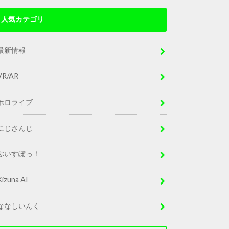
人気カテゴリ
最新情報
VR/AR
ホロライブ
にじさんじ
ぶいすぽっ！
Kizuna AI
ななしいんく