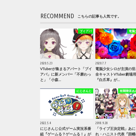
RECOMMEND
こちらの記事も人気です。
ブイアパ
電脳
2020.5.23
2020.7.7
VTuberが集まるアパート「ブイ
電脳少女シロが主演の世
アパ」に新メンバー「不磨わっ
全キャストVTuber劇場
と」「小森…
『白爪草』が…
にじさんじ
有閑喫茶あ
2022.5.4
2018.9.28
にじさんじ公式ゲーム実況系番
「ライブ王決定戦」あに
組『ゲームる？ゲームる！』が
れ・ハニスト代表『因幡