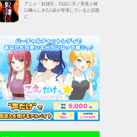
アニメ「奴隷区」11話に月ノ美兎と樋
口楓らしき2人組が登場していると話題
に