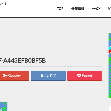
スサイト
TOP
最新情報
公式X
V
バ
V
F-A443EFB0BF5B
Google+
はてブ
Pocket