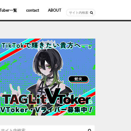
Tuber一覧
contact
ABOUT
ーチャルYouTuber
R/AR
ホロライブ
にじさんじ
ななしいんく
ぶいすぽっ！