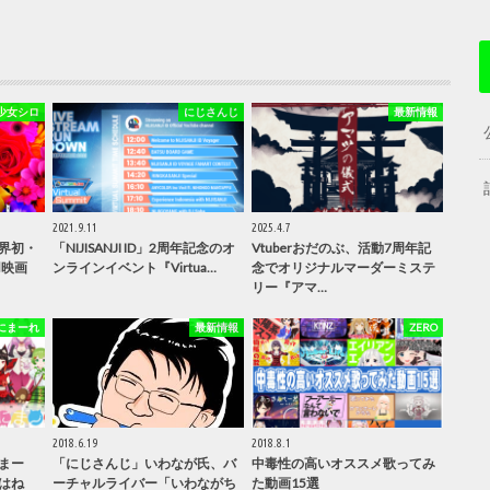
少女シロ
にじさんじ
最新情報
2021.9.11
2025.4.7
界初・
「NIJISANJI ID」2周年記念のオ
Vtuberおだのぶ、活動7周年記
用映画
ンラインイベント『Virtua…
念でオリジナルマーダーミステ
リー『アマ…
にまーれ
最新情報
ZERO
2018.6.19
2018.8.1
まー
「にじさんじ」いわなが氏、バ
中毒性の高いオススメ歌ってみ
はね
ーチャルライバー「いわながち
た動画15選