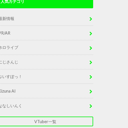
人気カテゴリ
最新情報
VR/AR
ホロライブ
にじさんじ
ぶいすぽっ！
Kizuna AI
ななしいんく
VTuber一覧