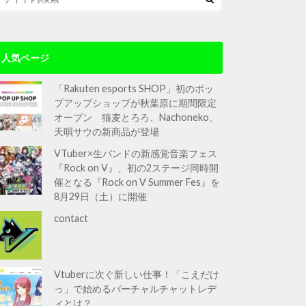
人気ページ
「Rakuten esports SHOP」初のポッ
プアップショップが秋葉原に期間限定
オープン 猫麦とろろ、Nachoneko、
天唄サウの新商品が登場
VTuber×生バンドの新感覚音楽フェス
『Rock on V』、初の2ステージ同時開
催となる『Rock on V Summer Fes』を
8月29日（土）に開催
contact
Vtuberに次ぐ新しい仕事！「こえだけ
っ」で始めるバーチャルチャットレデ
ィとは？