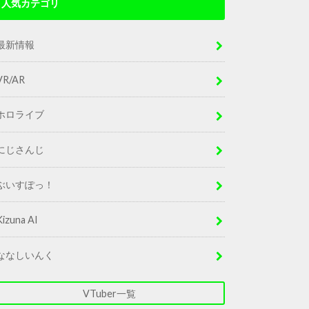
人気カテゴリ
最新情報
VR/AR
ホロライブ
にじさんじ
ぶいすぽっ！
Kizuna AI
ななしいんく
VTuber一覧