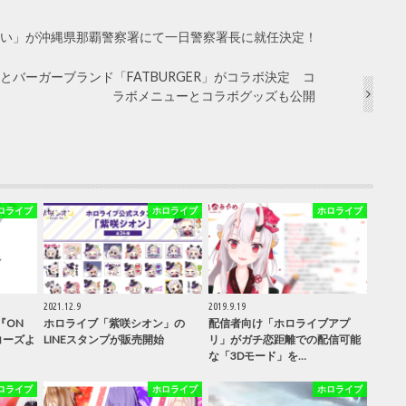
い」が沖縄県那覇警察署にて一日警察署長に就任決定！
」とバーガーブランド「FATBURGER」がコラボ決定 コ
ラボメニューとコラボグッズも公開
ロライブ
ホロライブ
ホロライブ
2021.12.9
2019.9.19
『ON
ホロライブ「紫咲シオン」の
配信者向け「ホロライブアプ
コーズよ
LINEスタンプが販売開始
リ」がガチ恋距離での配信可能
な「3Dモード」を…
ロライブ
ホロライブ
ホロライブ