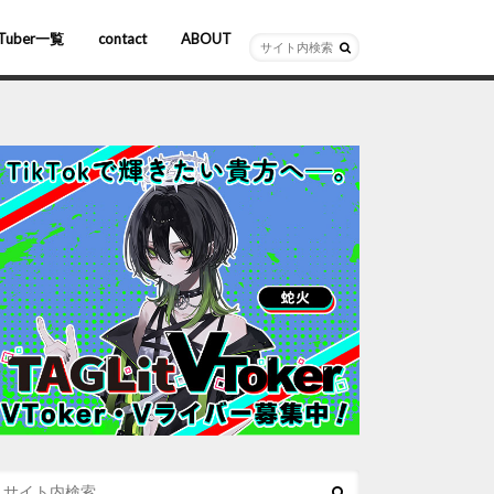
Tuber一覧
contact
ABOUT
ーチャルYouTuber
R/AR
ホロライブ
にじさんじ
ななしいんく
ぶいすぽっ！