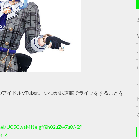
アイドルVTuber。 いつか武道館でライブをすることを
annel/UC5CwaMl1eIgY8h02uZw7u8A
ti