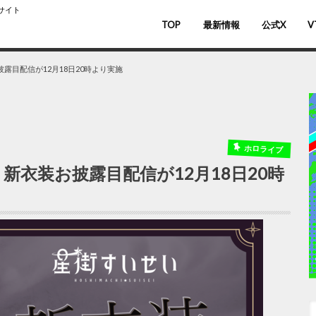
スサイト
TOP
最新情報
公式X
V
バ
V
露目配信が12月18日20時より実施
ホロライブ
衣装お披露目配信が12月18日20時