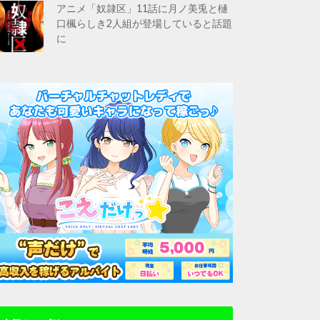
アニメ「奴隷区」11話に月ノ美兎と樋
口楓らしき2人組が登場していると話題
に