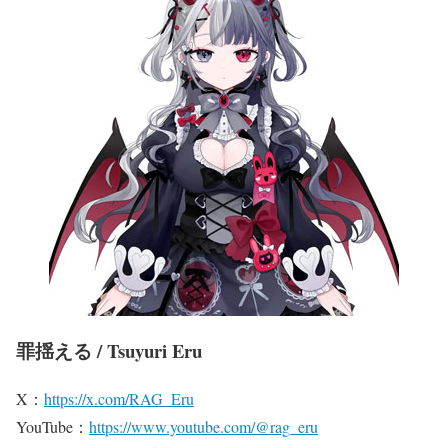
罪揺える / Tsuyuri Eru
X：
https://x.com/RAG_Eru
YouTube：
https://www.youtube.com/@rag_eru