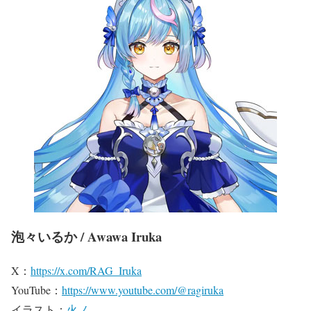
泡々いるか / Awawa Iruka
X：
https://x.com/RAG_Iruka
YouTube：
https://www.youtube.com/@ragiruka
イラスト：
火ノ