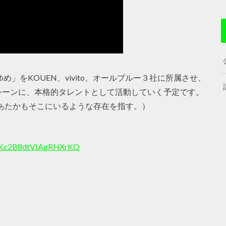
め」をKOUEN、vivito、オールブルー３社に所属させ、
シーンに、本格的タレントとして活動していく予定です。
、あたかもそこにいるような存在を指す。）
mwKc2B8dtVIAgRHXrKQ