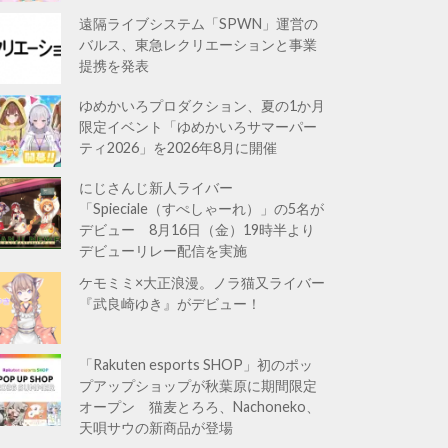
遠隔ライブシステム「SPWN」運営の
バルス、東急レクリエーションと事業
提携を発表
ゆめかいろプロダクション、夏の1か月
限定イベント「ゆめかいろサマーパー
ティ2026」を2026年8月に開催
にじさんじ新人ライバー
「Spieciale（すぺしゃーれ）」の5名が
デビュー 8月16日（金）19時半より
デビューリレー配信を実施
ケモミミ×大正浪漫。ノラ猫又ライバー
『武良崎ゆき』がデビュー！
「Rakuten esports SHOP」初のポッ
プアップショップが秋葉原に期間限定
オープン 猫麦とろろ、Nachoneko、
天唄サウの新商品が登場