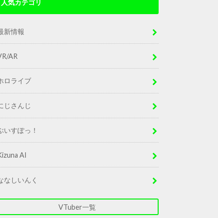
人気カテゴリ
最新情報
VR/AR
ホロライブ
にじさんじ
ぶいすぽっ！
Kizuna AI
ななしいんく
VTuber一覧