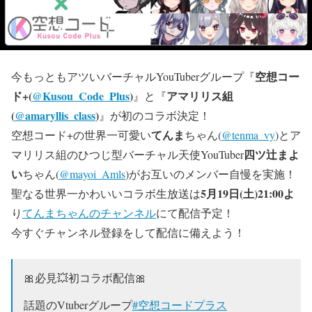
空想コー
今もっともアツいバーチャルYouTuberグループ『
ド+(
@
Kusou_Code_Plus
)
アマリリス組
』と『
(
@
amaryllis_class
)
』が初のコラボ決定！
てんま
空想コード+の世界一可愛い
ちゃん(
@tenma_vy
)とア
四ツ辻まよ
マリリス組のひつじ型バーチャル天使YouTuber
い
ちゃん(
@mayoi_Amls
)がお互いのメンバー自慢を実施！
5月19日(土)21:00よ
聖なる世界一かわいいコラボ生放送は
り
てんまちゃんのチャンネル
にて配信予定！
今すぐチャンネル登録をして配信に備えよう！
🎀必見💥初コラボ配信🎀
話題のVtuberグループ
#空想コードプラス