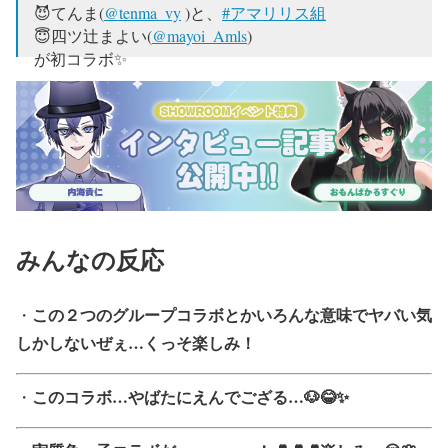
😈てんま(
@tenma_vy
)と、
#アマリリス組
😇四ツ辻まよい(
@mayoi_Amls
)
が初コラボ✨
お互いのメンバー自慢大会⁉
聖なる世界一かわいい生放送は
🌈5月19日(土)
⏰21:00~22:00
⬇てんまのチャンネルで
https://t.co/N6DYefoezE
pic.twitter.com/f858XHjJVn
みんなの反応
— てんま＠空想コード＋ (@tenma_vy)
2018年5月14日
この２つのグループコラボとかいろんな意味でヤバい気
・
しかしないぜぇ…くっそ楽しみ！
このコラボ…やばたにえんでござる…🐶😂✨
・