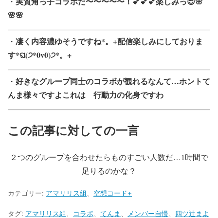
実質角っ子コラボだ〜〜〜〜〜！💕💕💕楽しみっ😌🌸
・
🌸🌸
凄く内容濃ゆそうですね*。+配信楽しみにしておりま
・
す*ଘ(੭*0v0)੭*。+
好きなグループ同士のコラボが観れるなんて…ホントて
・
んま様々ですよこれは 行動力の化身ですわ
この記事に対しての一言
２つのグループを合わせたらものすごい人数だ…1時間で
足りるのかな？
カテゴリー:
アマリリス組
、
空想コード+
タグ:
アマリリス組
、
コラボ
、
てんま
、
メンバー自慢
、
四ツ辻まよ