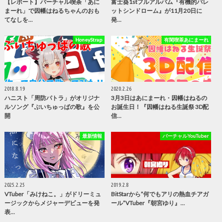
【レポート】バーチャル喫茶「あに
富士葵1stフルアルバム『有機的パレ
まーれ」で因幡はねるちゃんのおも
ットシンドローム』が11月20日に
てなしを…
発…
HoneyStrap
有閑喫茶あにまーれ
2018.8.19
2020.2.26
ハニスト「周防パトラ」がオリジナ
3月3日はあにまーれ・因幡はねるの
ルソング『ぶいちゅっばの歌』を公
お誕生日！『因幡はねる生誕祭 3D配
開
信…
最新情報
バーチャルYouTuber
2025.2.25
2019.2.8
VTuber「みけねこ。」がドリーミュ
BitStarから”何でもアリの熱血チアガ
ージックからメジャーデビューを発
ール”VTuber『朝宮ゆり』…
表…