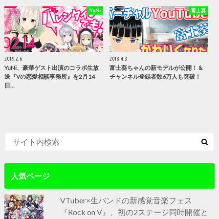
YuNi
富士葵
2019.2.6
2018.4.3
YuNi、豪華ゲスト出演のコラボ生放
富士葵ちゃんの新モデルが公開！＆
送『Vの恋愛相談事務所』を2月14
チャンネル登録者数6万人も突破！
日…
人気ページ
VTuber×生バンドの新感覚音楽フェス
『Rock on V』、初の2ステージ同時開催と