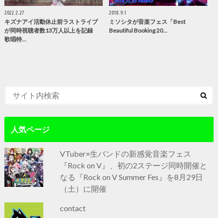
2022.2.27
2018.9.1
キズナアイ活動休止前ラストライブ
ミソシタが音楽フェス「Best
が同時視聴者数13万人以上を記録
Beautiful Booking 20…
歌唱特…
人気ページ
VTuber×生バンドの新感覚音楽フェス
『Rock on V』、初の2ステージ同時開催と
なる『Rock on V Summer Fes』を8月29日
（土）に開催
contact