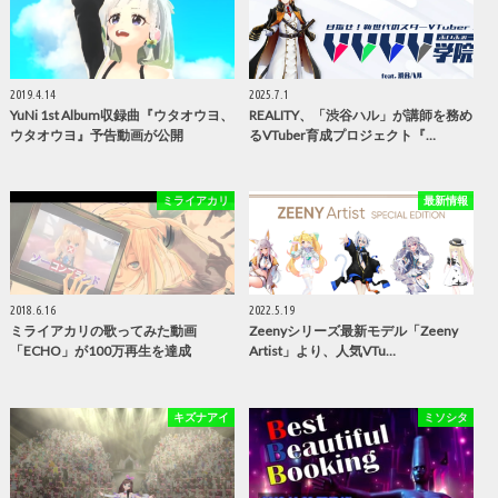
2019.4.14
2025.7.1
YuNi 1st Album収録曲『ウタオウヨ、
REALITY、「渋谷ハル」が講師を務め
ウタオウヨ』予告動画が公開
るVTuber育成プロジェクト『…
ミライアカリ
最新情報
2018.6.16
2022.5.19
ミライアカリの歌ってみた動画
Zeenyシリーズ最新モデル「Zeeny
「ECHO」が100万再生を達成
Artist」より、人気VTu…
キズナアイ
ミソシタ