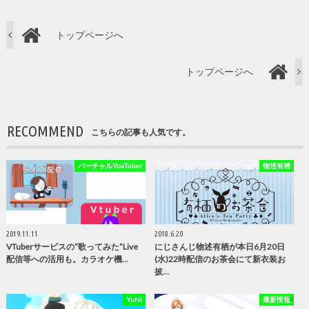
トップページへ
トップページへ
RECOMMEND
こちらの記事も人気です。
バーチャルYouTuber
物述有栖
2019.11.11
2018.6.20
VTuberサービスの”歌ってみた”Live
にじさんじ物述有栖が本日6月20日
配信等への活用も。カラオケ機…
(水)22時配信のお茶会にて新衣装お
披…
YuNi
最新情報