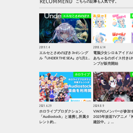
RECOMMEND
こちらの記事も人気です。
エルセとさめのぽき
2019.1.4
2018.6.14
エルセとさめのぽき 3rdシング
電脳少女シロ＆アイドル
ル『UNDER THE SEA』が1月2…
あちゃるのボイス付きLI
ンプが販売開始
ホロライブ
2021.6.29
2024.8.9
ホロライブプロダクション、
V.W.Pのメンバーが参加
「Audiostock」と連携し所属タ
2025年放送TVアニメ「
レント約…
建設中。」…