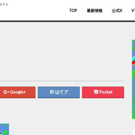
スサイト
TOP
最新情報
公式X
V
バ
V
Google+
はてブ
Pocket