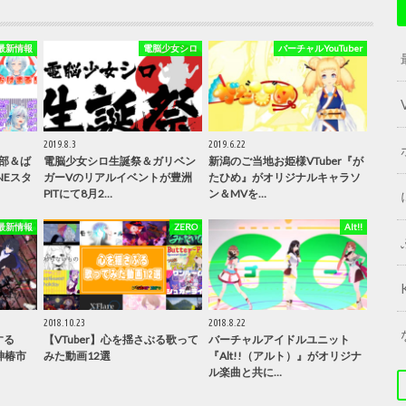
最新情報
電脳少女シロ
バーチャルYouTuber
2019.8.3
2019.6.22
部＆ば
電脳少女シロ生誕祭＆ガリベン
新潟のご当地お姫様VTuber『が
NEスタ
ガーVのリアルイベントが豊洲
たひめ』がオリジナルキャラソ
PITにて8月2…
ン＆MVを…
最新情報
ZERO
Alt!!
2018.10.23
2018.8.22
する
【VTuber】心を揺さぶる歌って
バーチャルアイドルユニット
神椿市
みた動画12選
『Alt!!（アルト）』がオリジナ
ル楽曲と共に…