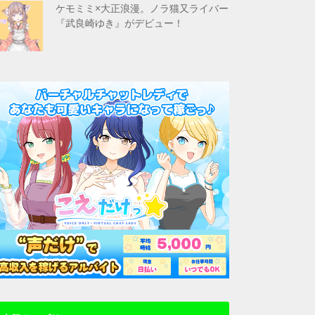
ケモミミ×大正浪漫。ノラ猫又ライバー
『武良崎ゆき』がデビュー！