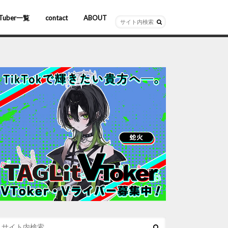
Tuber一覧
contact
ABOUT
ーチャルYouTuber
R/AR
ホロライブ
にじさんじ
ななしいんく
ぶいすぽっ！