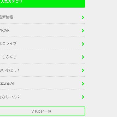
人気カテゴリ
最新情報
VR/AR
ホロライブ
にじさんじ
ぶいすぽっ！
Kizuna AI
ななしいんく
VTuber一覧