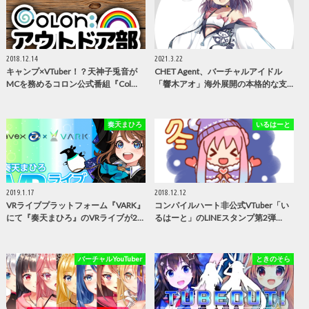
2018.12.14
2021.3.22
キャンプ×VTuber！？天神子兎音が
CHET Agent、バーチャルアイドル
MCを務めるコロン公式番組『Col…
「響木アオ」海外展開の本格的な支…
奏天まひろ
いるはーと
2019.1.17
2018.12.12
VRライブプラットフォーム『VARK』
コンパイルハート非公式VTuber「い
にて『奏天まひろ』のVRライブが2…
るはーと」のLINEスタンプ第2弾…
バーチャルYouTuber
ときのそら