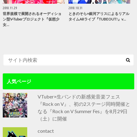
2018.11.29
2018.10.31
世界規模で展開されるオーディショ
ときのそら×銀河アリスによるリアル
ン型V-Tuberプロジェクト『仮想少
タイムARライブ『TUBEOUT!』v…
女…
人気ページ
VTuber×生バンドの新感覚音楽フェス
『Rock on V』、初の2ステージ同時開催と
なる『Rock on V Summer Fes』を8月29日
（土）に開催
contact