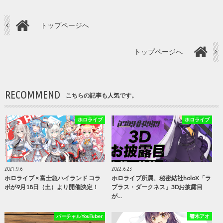
トップページへ
トップページへ
RECOMMEND
こちらの記事も人気です。
ホロライブ
ホロライブ
2021.9.6
2022.6.23
ホロライブ × 富士急ハイランド コラ
ホロライブ所属、秘密結社holoX「ラ
ボが9月18日（土）より開催決定！
プラス・ダークネス」3Dお披露目
が…
バーチャルYouTuber
響木アオ