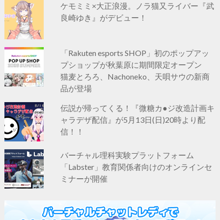
ケモミミ×大正浪漫。ノラ猫又ライバー『武
良崎ゆき』がデビュー！
「Rakuten esports SHOP」初のポップアッ
プショップが秋葉原に期間限定オープン
猫麦とろろ、Nachoneko、天唄サウの新商
品が登場
伝説が帰ってくる！『微糖カ●ジ改造計画キ
ャラデザ配信』が5月13日(日)20時より配
信！！
バーチャル理科実験プラットフォーム
「Labster」教育関係者向けのオンラインセ
ミナーが開催