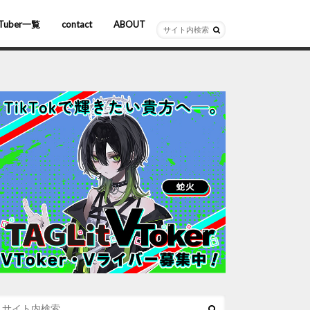
Tuber一覧
contact
ABOUT
ーチャルYouTuber
R/AR
ホロライブ
にじさんじ
ななしいんく
ぶいすぽっ！