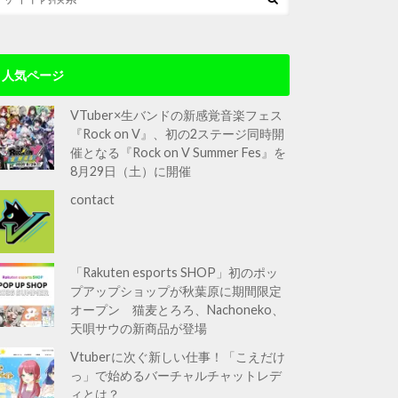
人気ページ
VTuber×生バンドの新感覚音楽フェス
『Rock on V』、初の2ステージ同時開
催となる『Rock on V Summer Fes』を
8月29日（土）に開催
contact
「Rakuten esports SHOP」初のポッ
プアップショップが秋葉原に期間限定
オープン 猫麦とろろ、Nachoneko、
天唄サウの新商品が登場
Vtuberに次ぐ新しい仕事！「こえだけ
っ」で始めるバーチャルチャットレデ
ィとは？