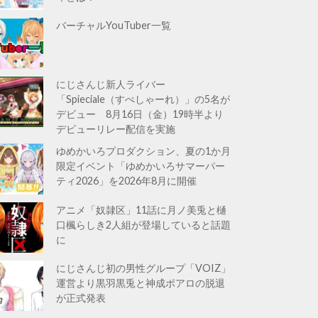
バーチャルYouTuber一覧
にじさんじ新人ライバー
「Spieciale（すぺしゃーれ）」の5名が
デビュー 8月16日（金）19時半より
デビューリレー配信を実施
ゆめかいろプロダクション、夏の1か月
限定イベント「ゆめかいろサマーパー
ティ2026」を2026年8月に開催
アニメ「奴隷区」11話に月ノ美兎と樋
口楓らしき2人組が登場していると話題
に
にじさんじ初の男性グループ「VOIZ」
運営より黒羽黒兎と神成ポアロの脱退
が正式発表