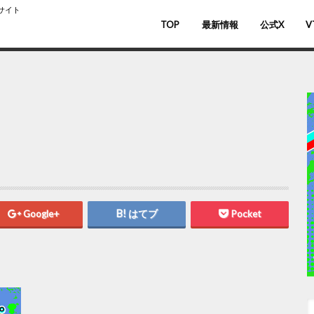
スサイト
TOP
最新情報
公式X
V
バ
V
Google+
はてブ
Pocket