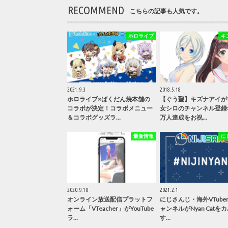
RECOMMEND
こちらの記事も人気です。
ホロライブ
キ
2021.9.3
2018.5.18
ホロライブ×ばくだん焼本舗の
【ぐう聖】キズナアイが
コラボが決定！コラボメニュー
女シロのチャンネル登録
＆コラボグッズラ…
万人達成をお祝…
最新情報
に
2020.9.10
2021.2.1
オンライン放送配信プラットフ
にじさんじ・海外VTube
ォーム「VTeacher」がYouTube
ャンネルがNyan Catを
ラ…
す…