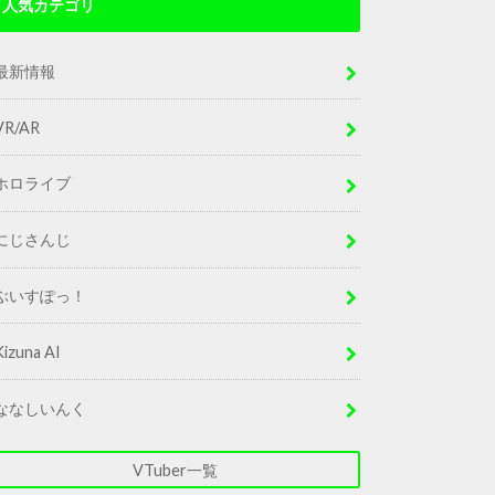
人気カテゴリ
最新情報
VR/AR
ホロライブ
にじさんじ
ぶいすぽっ！
Kizuna AI
ななしいんく
VTuber一覧