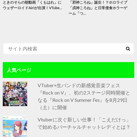
ときのそらの朝動画「くもはれ」に
「邪神ころね」誕生！？ホロライブ
ウェザーロイドAiriが出演！VTube…
「戌神ころね」と日常侵食ホラーゲ
ーム「つ…
人気ページ
VTuber×生バンドの新感覚音楽フェス
『Rock on V』、初の2ステージ同時開催と
なる『Rock on V Summer Fes』を8月29日
（土）に開催
Vtuberに次ぐ新しい仕事！「こえだけっ」
で始めるバーチャルチャットレディとは？