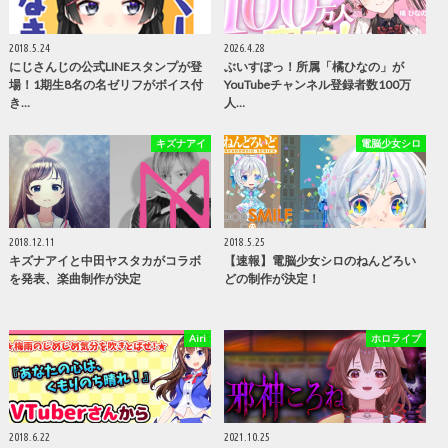
2018.5.24
2026.4.28
にじさんじの公式LINEスタンプが登
ぶいすぽっ！所属「橘ひなの」が
場！1期生8名の名ゼリフがボイス付
YouTubeチャンネル登録者数100万
き…
人…
キズナアイ
電脳少女シロ
2018.12.11
2018.5.25
キズナアイと中田ヤスタカがコラボ
【速報】電脳少女シロのねんどろい
を発表、楽曲制作が決定
どの制作が決定！
Airi
ホロライブ
2018.6.22
2021.10.25